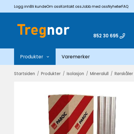
Logg inn
Bli kunde
Om oss
Kontakt oss
Jobb med oss
Nyheter
FAQ
852 30 695
Produkter
Varemerker
Startsiden
/
Produkter
/
Isolasjon
/
Mineralull
/
Rørskåler