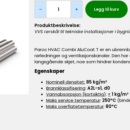
Legg til kurv
Produktbeskrivelse:
VVS rørskål til tekniske installasjoner i bygn
Paroc HVAC Combi AluCoat T er en ubrennbar
rørledninger og ventilasjonskanaler. Den har
langsgående skjøt, noe som hindrer kondenser
Egenskaper
Nominell densitet:
85 kg/m³
Brannklassifisering
:
A2L-s1, d0
Vannabsorpsjon (kortsiktig)
:
<
1 kg/m²
Maks service temperatur
:
250°C
(bind
Maks overflatetemperatur
:
80°C