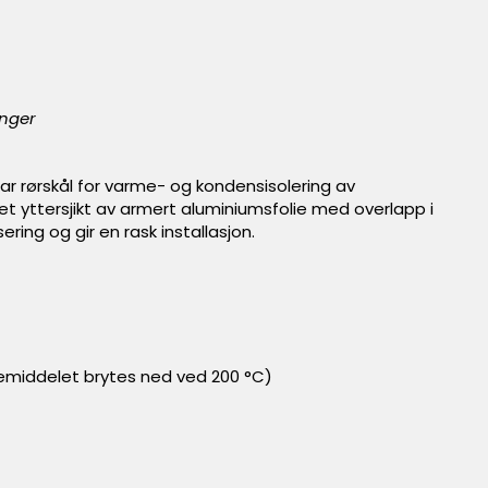
inger
 rørskål for varme- og kondensisolering av
 et yttersjikt av armert aluminiumsfolie med overlapp i
ing og gir en rask installasjon.
emiddelet brytes ned ved 200 °C)