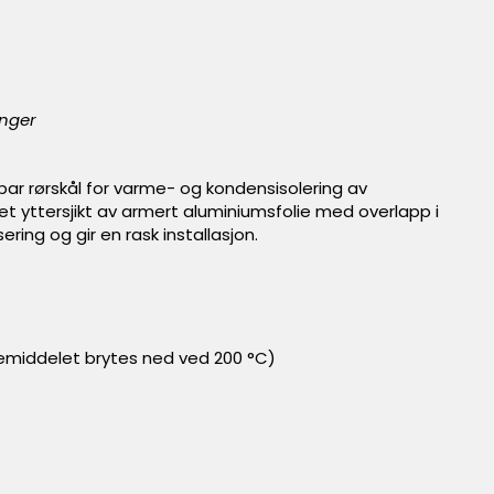
ninger
ar rørskål for varme- og kondensisolering av
 et yttersjikt av armert aluminiumsfolie med overlapp i
ing og gir en rask installasjon.
emiddelet brytes ned ved 200 °C)