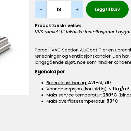
Legg til kurv
Produktbeskrivelse:
VVS rørskål til tekniske installasjoner i byg
Paroc HVAC Section AluCoat T er en ubrennb
rørledninger og ventilasjonskanaler. Den har
langsgående skjøt, noe som hindrer kondenser
Egenskaper
Brannklassifisering:
A2L-s1, d0
Vannabsorpsjon (kortsiktig)
:
<
1 kg/m²
Maks service temperatur
:
250°C
(bind
Maks overflatetemperatur
:
80°C