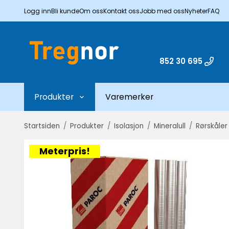
Logg inn
Bli kunde
Om oss
Kontakt oss
Jobb med oss
Nyheter
FAQ
852 30 695
Produkter
Varemerker
Startsiden
/
Produkter
/
Isolasjon
/
Mineralull
/
Rørskåler
Meterpris!