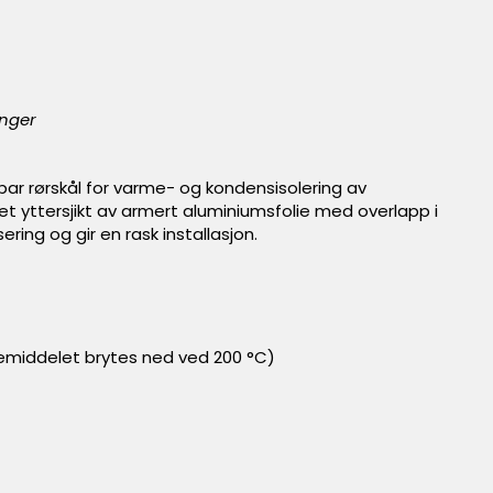
ninger
ar rørskål for varme- og kondensisolering av
 et yttersjikt av armert aluminiumsfolie med overlapp i
ing og gir en rask installasjon.
emiddelet brytes ned ved 200 °C)