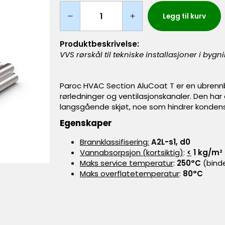
Legg til kurv
Produktbeskrivelse:
VVS rørskål til tekniske installasjoner i byg
Paroc HVAC Section AluCoat T er en ubrennb
rørledninger og ventilasjonskanaler. Den har
langsgående skjøt, noe som hindrer kondenser
Egenskaper
Brannklassifisering:
A2L-s1, d0
Vannabsorpsjon (kortsiktig)
:
<
1 kg/m²
Maks service temperatur
:
250°C
(bind
Maks overflatetemperatur
:
80°C