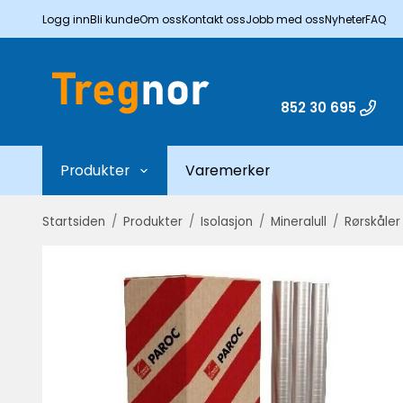
Logg inn
Bli kunde
Om oss
Kontakt oss
Jobb med oss
Nyheter
FAQ
852 30 695
Produkter
Varemerker
Startsiden
/
Produkter
/
Isolasjon
/
Mineralull
/
Rørskåler