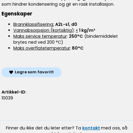
som hindrer kondensering og gir en rask installasjon.
Egenskaper
Brannklassifisering:
A2L-s1, d0
Vannabsorpsjon (kortsiktig)
:
<
1 kg/m²
Maks service temperatur
:
250°C
(bindemiddelet
brytes ned ved 200 °C)
Maks overflatetemperatur
:
80°C
Lagre som favoritt
Artikkel-ID:
10039
Finner du ikke det du leter etter? Ta
kontakt
med oss, så