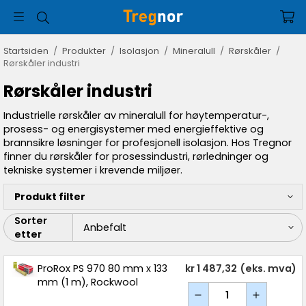
Startsiden
/
Produkter
/
Isolasjon
/
Mineralull
/
Rørskåler
/
Rørskåler industri
Rørskåler industri
Industrielle rørskåler av mineralull for høytemperatur-,
prosess- og energisystemer med energieffektive og
brannsikre løsninger for profesjonell isolasjon. Hos Tregnor
finner du rørskåler for prosessindustri, rørledninger og
tekniske systemer i krevende miljøer.
Produkt filter
Sorter
etter
ProRox PS 970 80 mm x 133
kr 1 487,32
(eks. mva)
mm (1 m), Rockwool