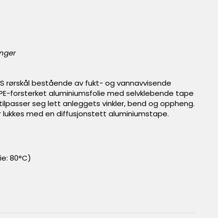
inger
S rørskål bestående av fukt- og vannavvisende
g PE-forsterket aluminiumsfolie med selvklebende tape
 tilpasser seg lett anleggets vinkler, bend og oppheng.
ter lukkes med en diffusjonstett aluminiumstape.
lie: 80°C)