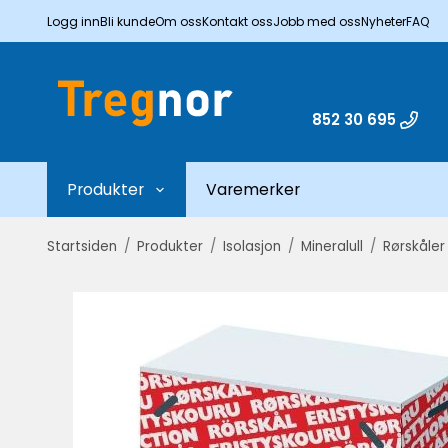
Logg inn
Bli kunde
Om oss
Kontakt oss
Jobb med oss
Nyheter
FAQ
852 30 695
Produkter
Varemerker
Startsiden
/
Produkter
/
Isolasjon
/
Mineralull
/
Rørskåler