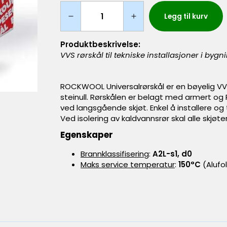
Legg til kurv
Produktbeskrivelse:
VVS rørskål til tekniske installasjoner i bygn
ROCKWOOL Universalrørskål er en bøyelig VV
steinull. Rørskålen er belagt med armert o
ved langsgående skjøt. Enkel å installere og
Ved isolering av kaldvannsrør skal alle skjø
Egenskaper
Brannklassifisering
:
A2L-s1, d0
Maks service temperatur
:
150°C
(Alufo