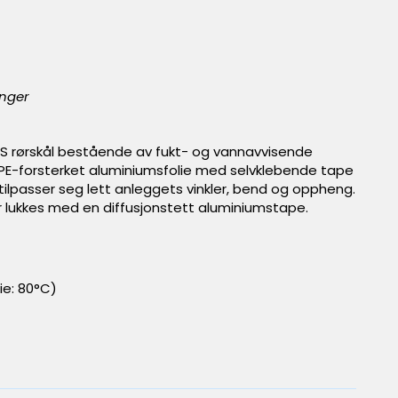
inger
S rørskål bestående av fukt- og vannavvisende
g PE-forsterket aluminiumsfolie med selvklebende tape
 tilpasser seg lett anleggets vinkler, bend og oppheng.
ter lukkes med en diffusjonstett aluminiumstape.
lie: 80°C)