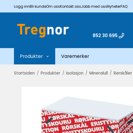
Logg inn
Bli kunde
Om oss
Kontakt oss
Jobb med oss
Nyheter
FAQ
852 30 695
Produkter
Varemerker
Startsiden
/
Produkter
/
Isolasjon
/
Mineralull
/
Rørskåler