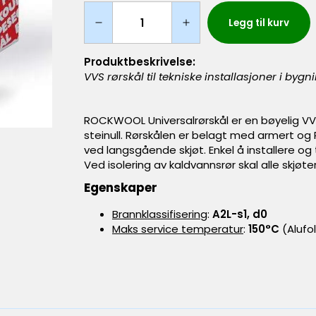
Legg til kurv
Produktbeskrivelse:
VVS rørskål til tekniske installasjoner i bygn
ROCKWOOL Universalrørskål er en bøyelig VV
steinull. Rørskålen er belagt med armert o
ved langsgående skjøt. Enkel å installere og
Ved isolering av kaldvannsrør skal alle skjø
Egenskaper
Brannklassifisering
:
A2L-s1, d0
Maks service temperatur
:
150°C
(Alufo