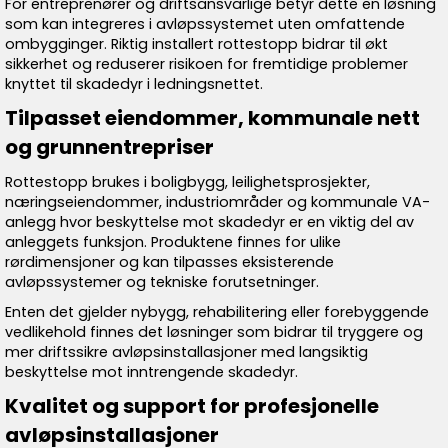
For entreprenører og driftsansvarlige betyr dette en løsning
som kan integreres i avløpssystemet uten omfattende
ombygginger. Riktig installert rottestopp bidrar til økt
sikkerhet og reduserer risikoen for fremtidige problemer
knyttet til skadedyr i ledningsnettet.
Tilpasset eiendommer, kommunale nett
og grunnentrepriser
Rottestopp brukes i boligbygg, leilighetsprosjekter,
næringseiendommer, industriområder og kommunale VA-
anlegg hvor beskyttelse mot skadedyr er en viktig del av
anleggets funksjon. Produktene finnes for ulike
rørdimensjoner og kan tilpasses eksisterende
avløpssystemer og tekniske forutsetninger.
Enten det gjelder nybygg, rehabilitering eller forebyggende
vedlikehold finnes det løsninger som bidrar til tryggere og
mer driftssikre avløpsinstallasjoner med langsiktig
beskyttelse mot inntrengende skadedyr.
Kvalitet og support for profesjonelle
avløpsinstallasjoner