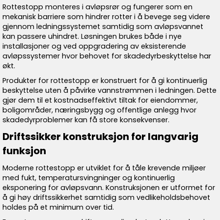
Rottestopp monteres i avløpsrør og fungerer som en
mekanisk barriere som hindrer rotter i å bevege seg videre
gjennom ledningssystemet samtidig som avløpsvannet
kan passere uhindret. Løsningen brukes både i nye
installasjoner og ved oppgradering av eksisterende
avløpssystemer hvor behovet for skadedyrbeskyttelse har
økt.
Produkter for rottestopp er konstruert for å gi kontinuerlig
beskyttelse uten å påvirke vannstrømmen i ledningen. Dette
gjør dem til et kostnadseffektivt tiltak for eiendommer,
boligområder, næringsbygg og offentlige anlegg hvor
skadedyrproblemer kan få store konsekvenser.
Driftssikker konstruksjon for langvarig
funksjon
Moderne rottestopp er utviklet for å tåle krevende miljøer
med fukt, temperatursvingninger og kontinuerlig
eksponering for avløpsvann. Konstruksjonen er utformet for
å gi høy driftssikkerhet samtidig som vedlikeholdsbehovet
holdes på et minimum over tid.