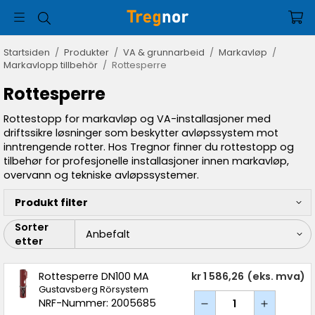
Startsiden
/
Produkter
/
VA & grunnarbeid
/
Markavløp
/
Markavlopp tillbehör
/
Rottesperre
Rottesperre
Rottestopp for markavløp og VA-installasjoner med
driftssikre løsninger som beskytter avløpssystem mot
inntrengende rotter. Hos Tregnor finner du rottestopp og
tilbehør for profesjonelle installasjoner innen markavløp,
overvann og tekniske avløpssystemer.
Produkt filter
Sorter
etter
Rottesperre DN100 MA
kr 1 586,26
(eks. mva)
Gustavsberg Rörsystem
NRF-Nummer: 2005685