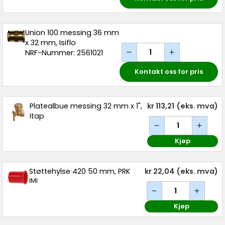
Union 100 messing 36 mm
x 32 mm, Isiflo
NRF-Nummer: 2561021
Kontakt oss for pris
Platealbue messing 32 mm x 1",
kr 113,21
(eks. mva)
Itap
Kjøp
Støttehylse 420 50 mm, PRK
kr 22,04
(eks. mva)
IMI
Kjøp