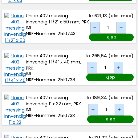
Union 402 messing
kr 621,13
(eks. mva)
innvendig 1 1/2" x 50 mm, PRK
IMI
NRF-Nummer: 2510743
Kjøp
Union 402 messing
kr 295,54
(eks. mva)
innvendig 1 1/4" x 40 mm,
PRK
IMI
Kjøp
NRF-Nummer: 2510738
Union 402 messing
kr 189,34
(eks. mva)
innvendig 1" x 32 mm, PRK
IMI
NRF-Nummer: 2510733
Kjøp
Union 402 messing
kr 121,22
(eks. mva)