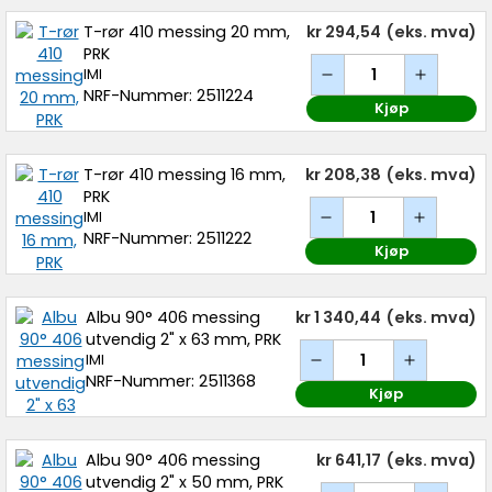
T-rør 410 messing 20 mm,
kr 294,54
(eks. mva)
PRK
IMI
NRF-Nummer: 2511224
Kjøp
T-rør 410 messing 16 mm,
kr 208,38
(eks. mva)
PRK
IMI
NRF-Nummer: 2511222
Kjøp
Albu 90° 406 messing
kr 1 340,44
(eks. mva)
utvendig 2" x 63 mm, PRK
IMI
NRF-Nummer: 2511368
Kjøp
Albu 90° 406 messing
kr 641,17
(eks. mva)
utvendig 2" x 50 mm, PRK