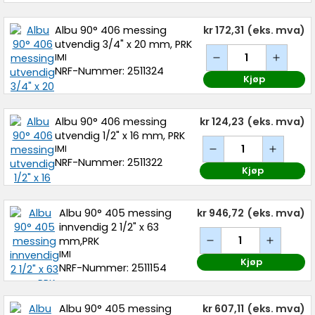
Albu 90° 406 messing
kr 172,31
(eks. mva)
utvendig 3/4" x 20 mm, PRK
IMI
NRF-Nummer: 2511324
Kjøp
Albu 90° 406 messing
kr 124,23
(eks. mva)
utvendig 1/2" x 16 mm, PRK
IMI
NRF-Nummer: 2511322
Kjøp
Albu 90° 405 messing
kr 946,72
(eks. mva)
innvendig 2 1/2" x 63
mm,PRK
IMI
Kjøp
NRF-Nummer: 2511154
Albu 90° 405 messing
kr 607,11
(eks. mva)