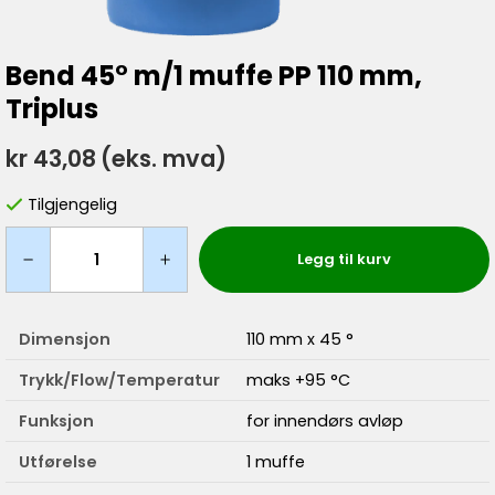
Bend 45° m/1 muffe PP 110 mm,
Triplus
kr 43,08
(eks. mva)
Tilgjengelig
Legg til kurv
Dimensjon
110 mm x 45 °
Trykk/Flow/Temperatur
maks +95 °C
Funksjon
for innendørs avløp
Utførelse
1 muffe