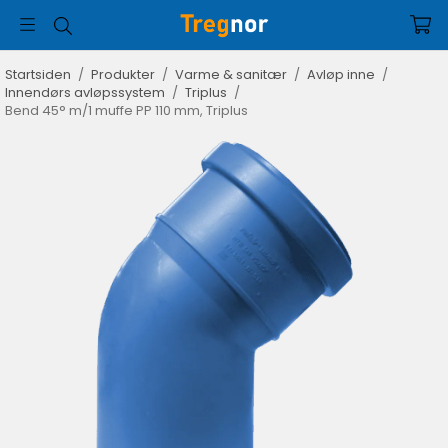
Startsiden
/
Produkter
/
Varme & sanitær
/
Avløp inne
/
Innendørs avløpssystem
/
Triplus
/
Bend 45° m/1 muffe PP 110 mm, Triplus