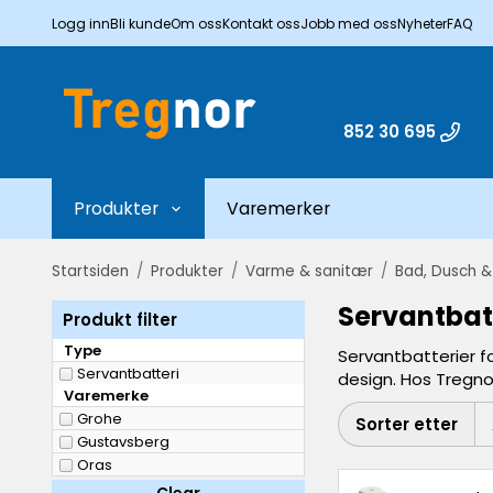
Logg inn
Bli kunde
Om oss
Kontakt oss
Jobb med oss
Nyheter
FAQ
852 30 695
Produkter
Varemerker
Startsiden
/
Produkter
/
Varme & sanitær
/
Bad, Dusch 
Servantbat
Produkt filter
Type
Servantbatterier f
Servantbatteri
design. Hos Tregnor
Varemerke
Grohe
Sorter etter
Gustavsberg
Oras