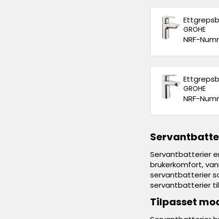
Ettgrepsba
GROHE
NRF-Numm
Ettgrepsba
GROHE
NRF-Numm
Servantbatter
Servantbatterier 
brukerkomfort, vann
servantbatterier s
servantbatterier ti
Tilpasset mod