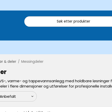
rør & deler
/
Messingdeler
er
VS-, varme- og tappevannsanlegg med holdbare løsninger for s
ler i flere dimensjoner og utførelser for profesjonelle instal