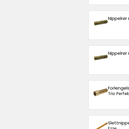
Nippelrør
Nippelrør 
Forlengel
Trio Perfe
Slettnipp
Ezze