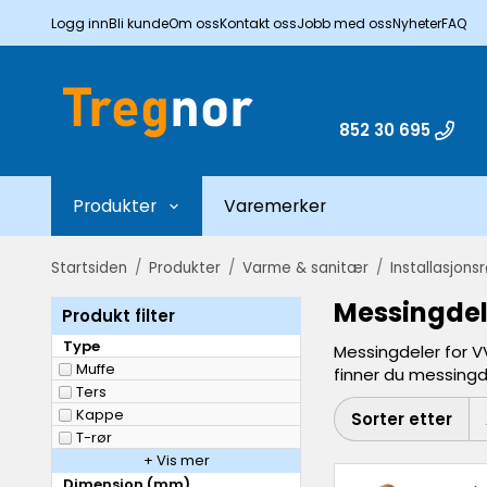
Logg inn
Bli kunde
Om oss
Kontakt oss
Jobb med oss
Nyheter
FAQ
852 30 695
Produkter
Varemerker
Startsiden
/
Produkter
/
Varme & sanitær
/
Installasjons
Messingdel
Produkt filter
Type
Messingdeler for V
Muffe
finner du messingde
Ters
Kappe
Sorter etter
T-rør
+ Vis mer
Dimensjon (mm)