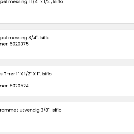
el messing 1 1/4" x 1/2", Isiflo
el messing 3/4", Isiflo
er: 5020375
-rør 1" X 1/2" X 1", Isiflo
er: 5020524
krommet utvendig 3/8", Isiflo