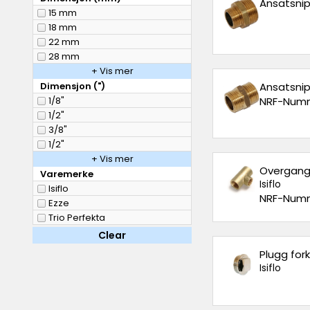
Ansatsnipp
15 mm
18 mm
22 mm
28 mm
+ Vis mer
Dimensjon (")
Ansatsnipp
1/8"
NRF-Numm
1/2"
3/8"
1/2"
+ Vis mer
Overgangs T
Varemerke
Isiflo
Isiflo
NRF-Numm
Ezze
Trio Perfekta
Clear
Plugg for
Isiflo