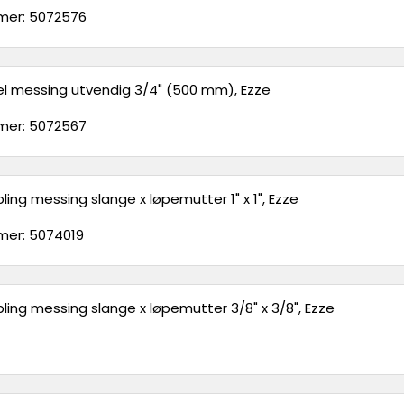
er: 5072576
el messing utvendig 3/4" (500 mm), Ezze
er: 5072567
ling messing slange x løpemutter 1" x 1", Ezze
er: 5074019
ling messing slange x løpemutter 3/8" x 3/8", Ezze