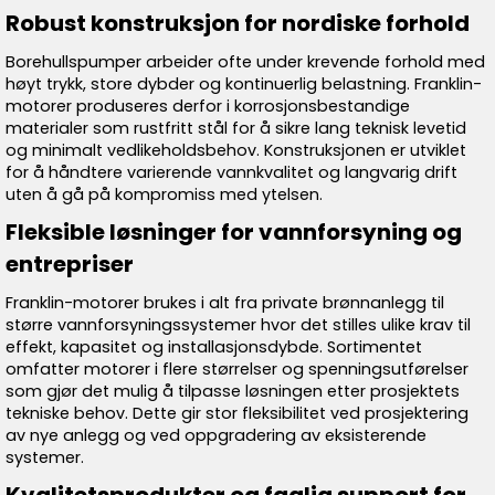
Robust konstruksjon for nordiske forhold
Borehullspumper arbeider ofte under krevende forhold med
høyt trykk, store dybder og kontinuerlig belastning. Franklin-
motorer produseres derfor i korrosjonsbestandige
materialer som rustfritt stål for å sikre lang teknisk levetid
og minimalt vedlikeholdsbehov. Konstruksjonen er utviklet
for å håndtere varierende vannkvalitet og langvarig drift
uten å gå på kompromiss med ytelsen.
Fleksible løsninger for vannforsyning og
entrepriser
Franklin-motorer brukes i alt fra private brønnanlegg til
større vannforsyningssystemer hvor det stilles ulike krav til
effekt, kapasitet og installasjonsdybde. Sortimentet
omfatter motorer i flere størrelser og spenningsutførelser
som gjør det mulig å tilpasse løsningen etter prosjektets
tekniske behov. Dette gir stor fleksibilitet ved prosjektering
av nye anlegg og ved oppgradering av eksisterende
systemer.