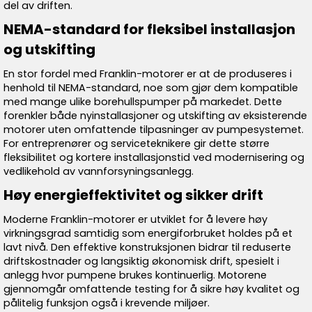
del av driften.
NEMA-standard for fleksibel installasjon
og utskifting
En stor fordel med Franklin-motorer er at de produseres i
henhold til NEMA-standard, noe som gjør dem kompatible
med mange ulike borehullspumper på markedet. Dette
forenkler både nyinstallasjoner og utskifting av eksisterende
motorer uten omfattende tilpasninger av pumpesystemet.
For entreprenører og serviceteknikere gir dette større
fleksibilitet og kortere installasjonstid ved modernisering og
vedlikehold av vannforsyningsanlegg.
Høy energieffektivitet og sikker drift
Moderne Franklin-motorer er utviklet for å levere høy
virkningsgrad samtidig som energiforbruket holdes på et
lavt nivå. Den effektive konstruksjonen bidrar til reduserte
driftskostnader og langsiktig økonomisk drift, spesielt i
anlegg hvor pumpene brukes kontinuerlig. Motorene
gjennomgår omfattende testing for å sikre høy kvalitet og
pålitelig funksjon også i krevende miljøer.