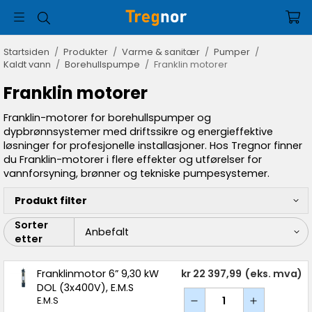
Startsiden
/
Produkter
/
Varme & sanitær
/
Pumper
/
Kaldt vann
/
Borehullspumpe
/
Franklin motorer
Franklin motorer
Franklin-motorer for borehullspumper og
dypbrønnsystemer med driftssikre og energieffektive
løsninger for profesjonelle installasjoner. Hos Tregnor finner
du Franklin-motorer i flere effekter og utførelser for
vannforsyning, brønner og tekniske pumpesystemer.
Produkt filter
Sorter
etter
Franklinmotor 6” 9,30 kW
kr 22 397,99
(eks. mva)
DOL (3x400V), E.M.S
E.M.S