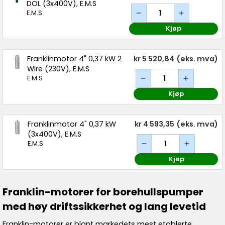
DOL (3x400V), E.M.S
E.M.S
Kjøp
Franklinmotor 4" 0,37 kW 2
kr 5 520,84
(eks. mva)
Wire (230V), E.M.S
E.M.S
Kjøp
Franklinmotor 4" 0,37 kW
kr 4 593,35
(eks. mva)
(3x400V), E.M.S
E.M.S
Kjøp
Franklin-motorer for borehullspumper
med høy driftssikkerhet og lang levetid
Franklin-motorer er blant markedets mest etablerte