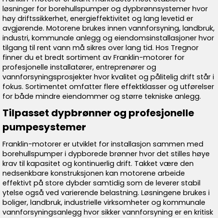
løsninger for borehullspumper og dypbrønnsystemer hvor
høy driftssikkerhet, energieffektivitet og lang levetid er
avgjørende. Motorene brukes innen vannforsyning, landbruk,
industri, kommunale anlegg og eiendomsinstallasjoner hvor
tilgang til rent vann må sikres over lang tid. Hos Tregnor
finner du et bredt sortiment av Franklin-motorer for
profesjonelle installatører, entreprenører og
vannforsyningsprosjekter hvor kvalitet og pålitelig drift står i
fokus. Sortimentet omfatter flere effektklasser og utførelser
for både mindre eiendommer og større tekniske anlegg.
Tilpasset dypbrønner og profesjonelle
pumpesystemer
Franklin-motorer er utviklet for installasjon sammen med
borehullspumper i dypborede brønner hvor det stilles høye
krav til kapasitet og kontinuerlig drift. Takket være den
nedsenkbare konstruksjonen kan motorene arbeide
effektivt på store dybder samtidig som de leverer stabil
ytelse også ved varierende belastning. Løsningene brukes i
boliger, landbruk, industrielle virksomheter og kommunale
vannforsyningsanlegg hvor sikker vannforsyning er en kritisk