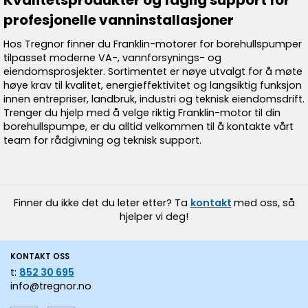
Kvalitetsprodukter og faglig support for
profesjonelle vanninstallasjoner
Hos Tregnor finner du Franklin-motorer for borehullspumper
tilpasset moderne VA-, vannforsynings- og
eiendomsprosjekter. Sortimentet er nøye utvalgt for å møte
høye krav til kvalitet, energieffektivitet og langsiktig funksjon
innen entrepriser, landbruk, industri og teknisk eiendomsdrift.
Trenger du hjelp med å velge riktig Franklin-motor til din
borehullspumpe, er du alltid velkommen til å kontakte vårt
team for rådgivning og teknisk support.
Finner du ikke det du leter etter? Ta
kontakt
med oss, så
hjelper vi deg!
KONTAKT OSS
t:
852 30 695
info@tregnor.no