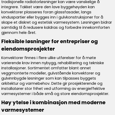
tradisjonelle radiatorløsninger kan være vanskelige å
integrere. Takket være den lave byggehøyden kan
konvektorer plasseres foran glassfasader, langs
vinduspartier eller bygges inn i gulvkonstruksjoner for å
skape et diskret og estetisk varmesystem. Løsningen bidrar
samtidig til å redusere kaldras og forbedre innekomforten
gjennom hele året.
Fleksible løsninger for entrepriser og
eiendomsprosjekter
Konvektorer finnes i flere ulike utførelser for å møte
varierende krav innen nybygg, rehabilitering og tekniske
installasjoner. Sortimentet omfatter blant annet
veggmonterte modeller, gulvstående konvektorer og
gulvinnbygde løsninger som kan tilpasses byggets
arkitektur og varmebehov. Dette gir prosjekterende og
installatører stor frihet ved utforming av energieffektive
varmesystemer i både små og store eiendomsprosjekter.
Høy ytelse i kombinasjon med moderne
varmesystemer