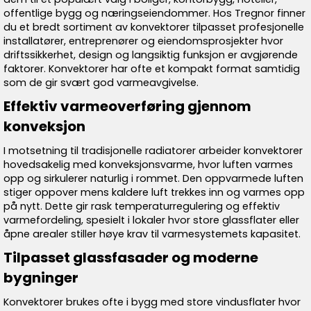
offentlige bygg og næringseiendommer. Hos Tregnor finner
du et bredt sortiment av konvektorer tilpasset profesjonelle
installatører, entreprenører og eiendomsprosjekter hvor
driftssikkerhet, design og langsiktig funksjon er avgjørende
faktorer. Konvektorer har ofte et kompakt format samtidig
som de gir svært god varmeavgivelse.
Effektiv varmeoverføring gjennom
konveksjon
I motsetning til tradisjonelle radiatorer arbeider konvektorer
hovedsakelig med konveksjonsvarme, hvor luften varmes
opp og sirkulerer naturlig i rommet. Den oppvarmede luften
stiger oppover mens kaldere luft trekkes inn og varmes opp
på nytt. Dette gir rask temperaturregulering og effektiv
varmefordeling, spesielt i lokaler hvor store glassflater eller
åpne arealer stiller høye krav til varmesystemets kapasitet.
Tilpasset glassfasader og moderne
bygninger
Konvektorer brukes ofte i bygg med store vindusflater hvor