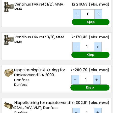
Ventilhus FVR rett 1/2", MMA
kr 219,59
(eks. mva)
MMA
Kjøp
Ventilhus FVR rett 3/8", MMA
kr 170,46
(eks. mva)
MMA
Kjøp
Nippeltetning inkl. O-ring for
kr 260,70
(eks. mva)
radiatorventil RA 2000,
Danfoss
Danfoss
Kjøp
Nippeltetning for radiatorventil
kr 302,81
(eks. mva)
RAVL, RAV, VMT, Danfoss
Danfoss