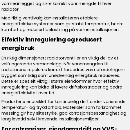
varmeanlegget og sikre korrekt vannmengde til hver
radiator.
Med riktig ventilvalg kan installatøren etablere
energieffektive systemer som gir stabil temperatur, bedre
komfort og redusert belastning på varmeinstallasjonen.
Effektiv innregulering og redusert
energibruk
En riktig dimensjonert radiatorventil er en viktig del av et
velfungerende varmeanlegg. Når vannmengden til
radiatorene reguleres korrekt forbedres varmefordelingen i
bygget samtidig som unødvendig energibruk reduseres.
Dette er spesielt viktig i større eiendommer hvor effektiv
innregulering kan bidra til lavere driftskostnader og bedre
energieffektivitet over tid.
Produktene er utviklet for kontinuerlig drift under varierende
temperatur- og trykkforhold. Materialer som forkrommet
messing gir høy slitestyrke, god korrosjonsbestandighet og
lang levetid selv i krevende installasjonsmiljøer.
For entrepriser, eiendomsdrift og VVS-