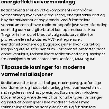
energieffektive varmeanlegg
Radiatorventiler er en viktig komponent i vannbårne
varmeanlegg hvor korrekt regulering, energieffektiv drift og
høy driftssikkerhet er avgjørende. Ved å kontrollere
vannstrømmen til hver radiator oppnås jevn varmefordeling
samtidig som energiforbruket kan optimaliseres. Hos
Tregnor finner du et bredt utvalg radiatorventiler for
profesjonelle installatører, VVS-entreprenører,
eiendomsforvaltere og byggeprosjekter hvor kvalitet og
langsiktig ytelse står i sentrum. Sortimentet omfatter blant
annet ventilhus, forinnstillbare radiatorventiler og løsninger
fra anerkjente produsenter som Danfoss, MMA og IMI.
Tilpassede løsninger for moderne
varmeinstallasjoner
Radiatorventiler brukes i boliger, næringsbygg, offentlige
eiendommer og industrielle anlegg hvor varmesystemet
må reguleres med høy presisjon. Sortimentet inkluderer
både rette og vinklede ventilhus for ulike typer rørføringer
og installasjonsmiljøer. Flere modeller leveres med
forinnstillingsfunksjon som gjør det mulig å balansere