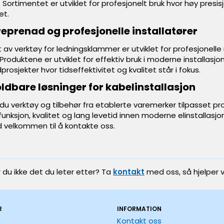
. Sortimentet er utviklet for profesjonelt bruk hvor høy presis
et.
reprenad og profesjonelle installatører
 av verktøy for ledningsklammer er utviklet for profesjonell
roduktene er utviklet for effektiv bruk i moderne installas
rosjekter hvor tidseffektivitet og kvalitet står i fokus.
oldbare løsninger for kabelinstallasjon
du verktøy og tilbehør fra etablerte varemerker tilpasset pro
unksjon, kvalitet og lang levetid innen moderne elinstallasjoner
tid velkommen til å kontakte oss.
r du ikke det du leter etter? Ta
kontakt
med oss, så hjelper v
R
INFORMATION
Kontakt oss