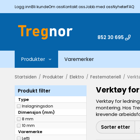
Logg inn
Bli kunde
Om oss
Kontakt oss
Jobb med oss
Nyheter
FAQ
852 30 695
Produkter
Varemerker
Startsiden
/
Produkter
/
Elektro
/
Festemateriell
/
Verkt
Verktøy fo
Produkt filter
Type
Verktøy for ledning
Inslagningsdon
montering. Hos Treg
Dimensjon (mm)
krevende arbeidsfo
8 mm
10 mm
Sorter etter
Varemerke
Letti