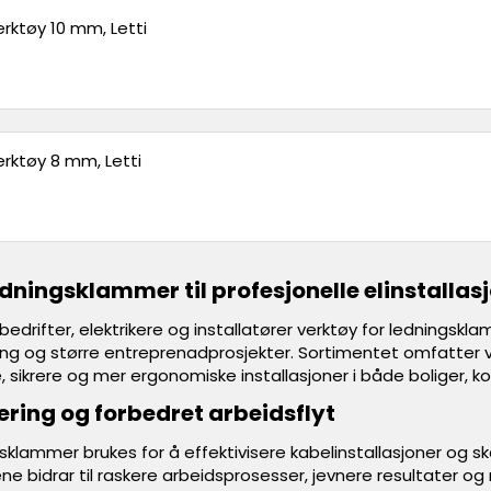
erktøy 10 mm, Letti
erktøy 8 mm, Letti
edningsklammer til profesjonelle elinstallas
bedrifter, elektrikere og installatører verktøy for ledningskla
ring og større entreprenadprosjekter. Sortimentet omfatter
re, sikrere og mer ergonomiske installasjoner i både boliger, k
ering og forbedret arbeidsflyt
gsklammer brukes for å effektivisere kabelinstallasjoner og s
ene bidrar til raskere arbeidsprosesser, jevnere resultater 