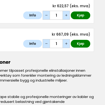
kr 622,57
(eks. mva)
Info
Kjøp
kr 667,09
(eks. mva)
Info
Kjøp
joner
mmer tilpasset profesjonelle elinstallasjoner innen
 verktøy som forenkler montering av ledningsklammer
ommersielle bygg og industrielle miljøer.
kape stabile og profesjonelle monteringer av kabler og
og redusert belastning ved gjentakende