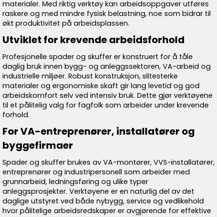
materialer. Med riktig verktøy kan arbeidsoppgaver utføres
raskere og med mindre fysisk belastning, noe som bidrar til
økt produktivitet på arbeidsplassen.
Utviklet for krevende arbeidsforhold
Profesjonelle spader og skuffer er konstruert for å tåle
daglig bruk innen bygg- og anleggssektoren, VA-arbeid og
industrielle miljøer. Robust konstruksjon, slitesterke
materialer og ergonomiske skaft gir lang levetid og god
arbeidskomfort selv ved intensiv bruk. Dette gjør verktøyene
til et pålitelig valg for fagfolk som arbeider under krevende
forhold.
For VA-entreprenører, installatører og
byggefirmaer
Spader og skuffer brukes av VA-montører, VVS-installatører,
entreprenører og industripersonell som arbeider med
grunnarbeid, ledningsføring og ulike typer
anleggsprosjekter. Verktøyene er en naturlig del av det
daglige utstyret ved både nybygg, service og vedlikehold
hvor pålitelige arbeidsredskaper er avgjørende for effektive