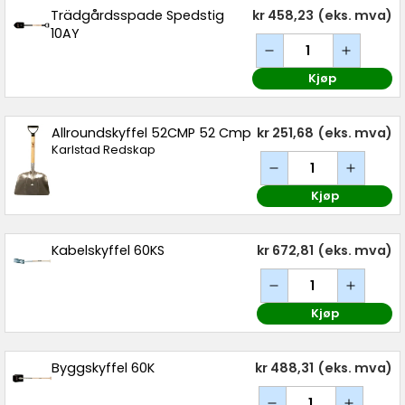
Trädgårdsspade Spedstig
kr 458,23
(eks. mva)
10AY
Kjøp
Allroundskyffel 52CMP 52 Cmp
kr 251,68
(eks. mva)
Karlstad Redskap
Kjøp
Kabelskyffel 60KS
kr 672,81
(eks. mva)
Kjøp
Byggskyffel 60K
kr 488,31
(eks. mva)