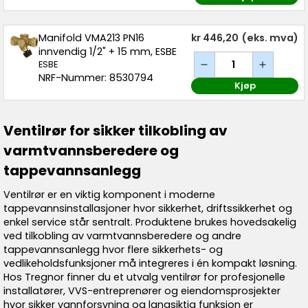
Manifold VMA213 PN16
kr 446,20
(eks. mva)
innvendig 1/2" + 15 mm, ESBE
ESBE
NRF-Nummer: 8530794
Kjøp
Ventilrør for sikker tilkobling av
varmtvannsberedere og
tappevannsanlegg
Ventilrør er en viktig komponent i moderne
tappevannsinstallasjoner hvor sikkerhet, driftssikkerhet og
enkel service står sentralt. Produktene brukes hovedsakelig
ved tilkobling av varmtvannsberedere og andre
tappevannsanlegg hvor flere sikkerhets- og
vedlikeholdsfunksjoner må integreres i én kompakt løsning.
Hos Tregnor finner du et utvalg ventilrør for profesjonelle
installatører, VVS-entreprenører og eiendomsprosjekter
hvor sikker vannforsyning og langsiktig funksjon er