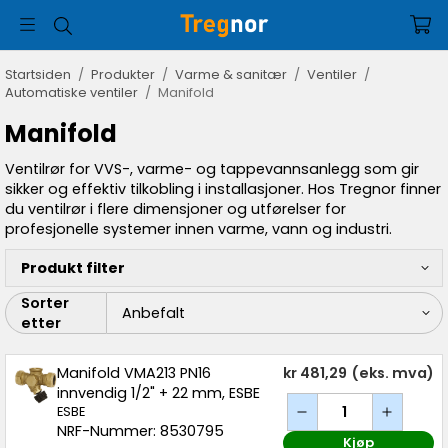
Startsiden
/
Produkter
/
Varme & sanitær
/
Ventiler
/
Automatiske ventiler
/
Manifold
Manifold
Ventilrør for VVS-, varme- og tappevannsanlegg som gir
sikker og effektiv tilkobling i installasjoner. Hos Tregnor finner
du ventilrør i flere dimensjoner og utførelser for
profesjonelle systemer innen varme, vann og industri.
Produkt filter
Sorter
etter
Manifold VMA213 PN16
kr 481,29
(eks. mva)
innvendig 1/2" + 22 mm, ESBE
ESBE
NRF-Nummer: 8530795
Kjøp