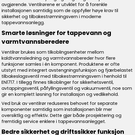
avgjørende. Ventilrørene er utviklet for å forenkle
installasjonen samtidig som de oppfyller høye krav til
sikkerhet og tilbakestrømningsvern i moderne
tappevannsanlegg.
Smarte løsninger for tappevann og
varmtvannsberedere
Ventilrør brukes som tilkoblingsenheter mellom
kaldtvannsledning og varmtvannsbereder hvor flere
funksjoner samles i én komponent. Produktene er ofte
utstyrt med integrert avstengningsfunksjon og fjærbelastet
tilbakeslagsventil med tilbakestrømningsvern i henhold til
EN1717. I tillegg finnes tilkoblinger for sikkerhetsventil,
avtappingsventil, påfyllingsventil og vakuumventil, noe som
gir en komplett løsning for installasjon og vedlikehold.
Ved bruk av ventilrør reduseres behovet for separate
komponenter samtidig som installasjonen blir mer
oversiktlig og effektiv. Dette gjør både prosjektering og
fremtidig service enklere i tappevannsanlegget.
Bedre sikkerhet og driftssikker funksjon