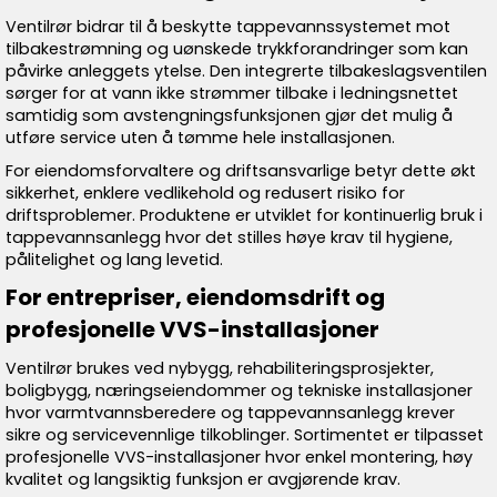
Ventilrør bidrar til å beskytte tappevannssystemet mot
tilbakestrømning og uønskede trykkforandringer som kan
påvirke anleggets ytelse. Den integrerte tilbakeslagsventilen
sørger for at vann ikke strømmer tilbake i ledningsnettet
samtidig som avstengningsfunksjonen gjør det mulig å
utføre service uten å tømme hele installasjonen.
For eiendomsforvaltere og driftsansvarlige betyr dette økt
sikkerhet, enklere vedlikehold og redusert risiko for
driftsproblemer. Produktene er utviklet for kontinuerlig bruk i
tappevannsanlegg hvor det stilles høye krav til hygiene,
pålitelighet og lang levetid.
For entrepriser, eiendomsdrift og
profesjonelle VVS-installasjoner
Ventilrør brukes ved nybygg, rehabiliteringsprosjekter,
boligbygg, næringseiendommer og tekniske installasjoner
hvor varmtvannsberedere og tappevannsanlegg krever
sikre og servicevennlige tilkoblinger. Sortimentet er tilpasset
profesjonelle VVS-installasjoner hvor enkel montering, høy
kvalitet og langsiktig funksjon er avgjørende krav.