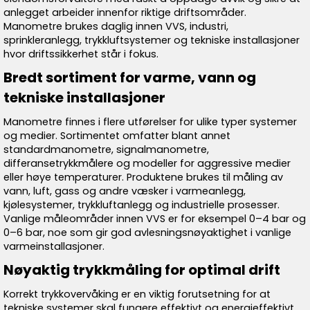
anlegget arbeider innenfor riktige driftsområder.
Manometre brukes daglig innen VVS, industri,
sprinkleranlegg, trykkluftsystemer og tekniske installasjoner
hvor driftssikkerhet står i fokus.
Bredt sortiment for varme, vann og
tekniske installasjoner
Manometre finnes i flere utførelser for ulike typer systemer
og medier. Sortimentet omfatter blant annet
standardmanometre, signalmanometre,
differansetrykkmålere og modeller for aggressive medier
eller høye temperaturer. Produktene brukes til måling av
vann, luft, gass og andre væsker i varmeanlegg,
kjølesystemer, trykkluftanlegg og industrielle prosesser.
Vanlige måleområder innen VVS er for eksempel 0–4 bar og
0–6 bar, noe som gir god avlesningsnøyaktighet i vanlige
varmeinstallasjoner.
Nøyaktig trykkmåling for optimal drift
Korrekt trykkovervåking er en viktig forutsetning for at
tekniske systemer skal fungere effektivt og energieffektivt.