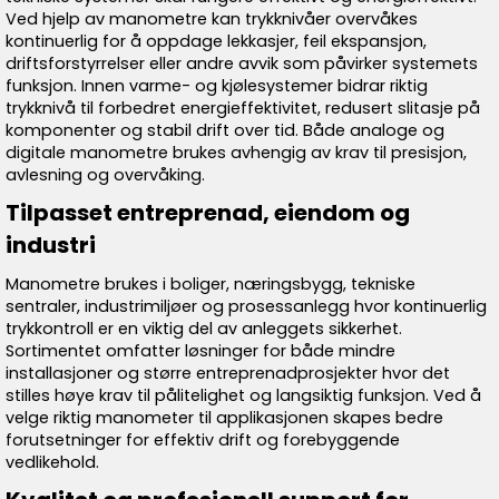
Ved hjelp av manometre kan trykknivåer overvåkes
kontinuerlig for å oppdage lekkasjer, feil ekspansjon,
driftsforstyrrelser eller andre avvik som påvirker systemets
funksjon. Innen varme- og kjølesystemer bidrar riktig
trykknivå til forbedret energieffektivitet, redusert slitasje på
komponenter og stabil drift over tid. Både analoge og
digitale manometre brukes avhengig av krav til presisjon,
avlesning og overvåking.
Tilpasset entreprenad, eiendom og
industri
Manometre brukes i boliger, næringsbygg, tekniske
sentraler, industrimiljøer og prosessanlegg hvor kontinuerlig
trykkontroll er en viktig del av anleggets sikkerhet.
Sortimentet omfatter løsninger for både mindre
installasjoner og større entreprenadprosjekter hvor det
stilles høye krav til pålitelighet og langsiktig funksjon. Ved å
velge riktig manometer til applikasjonen skapes bedre
forutsetninger for effektiv drift og forebyggende
vedlikehold.