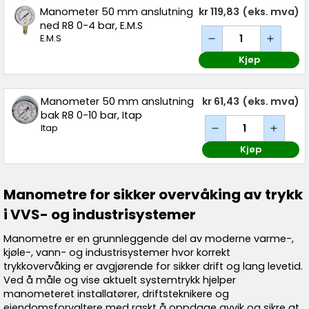
Manometer 50 mm anslutning
kr 119,83
(eks. mva)
ned R8 0-4 bar, E.M.S
E.M.S
Kjøp
Manometer 50 mm anslutning
kr 61,43
(eks. mva)
bak R8 0-10 bar, Itap
Itap
Kjøp
Manometre for sikker overvåking av trykk
i VVS- og industrisystemer
Manometre er en grunnleggende del av moderne varme-,
kjøle-, vann- og industrisystemer hvor korrekt
trykkovervåking er avgjørende for sikker drift og lang levetid.
Ved å måle og vise aktuelt systemtrykk hjelper
manometeret installatører, driftsteknikere og
eiendomsforvaltere med raskt å oppdage avvik og sikre at