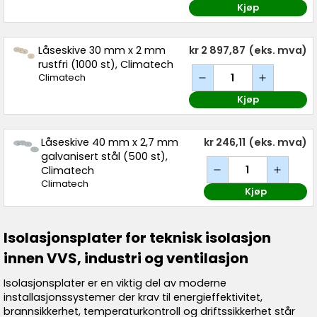
Kjøp
Låseskive 30 mm x 2 mm
kr 2 897,87
(eks. mva)
rustfri (1000 st), Climatech
Climatech
Kjøp
Låseskive 40 mm x 2,7 mm
kr 246,11
(eks. mva)
galvanisert stål (500 st),
Climatech
Climatech
Kjøp
Isolasjonsplater for teknisk isolasjon
innen VVS, industri og ventilasjon
Isolasjonsplater er en viktig del av moderne
installasjonssystemer der krav til energieffektivitet,
brannsikkerhet, temperaturkontroll og driftssikkerhet står