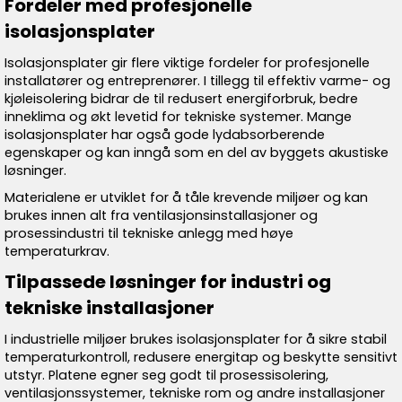
Fordeler med profesjonelle
isolasjonsplater
Isolasjonsplater gir flere viktige fordeler for profesjonelle
installatører og entreprenører. I tillegg til effektiv varme- og
kjøleisolering bidrar de til redusert energiforbruk, bedre
inneklima og økt levetid for tekniske systemer. Mange
isolasjonsplater har også gode lydabsorberende
egenskaper og kan inngå som en del av byggets akustiske
løsninger.
Materialene er utviklet for å tåle krevende miljøer og kan
brukes innen alt fra ventilasjonsinstallasjoner og
prosessindustri til tekniske anlegg med høye
temperaturkrav.
Tilpassede løsninger for industri og
tekniske installasjoner
I industrielle miljøer brukes isolasjonsplater for å sikre stabil
temperaturkontroll, redusere energitap og beskytte sensitivt
utstyr. Platene egner seg godt til prosessisolering,
ventilasjonssystemer, tekniske rom og andre installasjoner