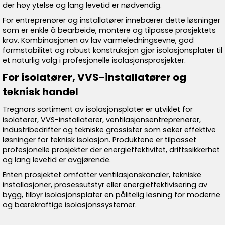
der høy ytelse og lang levetid er nødvendig.
For entreprenører og installatører innebærer dette løsninger
som er enkle å bearbeide, montere og tilpasse prosjektets
krav. Kombinasjonen av lav varmeledningsevne, god
formstabilitet og robust konstruksjon gjør isolasjonsplater til
et naturlig valg i profesjonelle isolasjonsprosjekter.
For isolatører, VVS-installatører og
teknisk handel
Tregnors sortiment av isolasjonsplater er utviklet for
isolatører, VVS-installatører, ventilasjonsentreprenører,
industribedrifter og tekniske grossister som søker effektive
løsninger for teknisk isolasjon. Produktene er tilpasset
profesjonelle prosjekter der energieffektivitet, driftssikkerhet
og lang levetid er avgjørende.
Enten prosjektet omfatter ventilasjonskanaler, tekniske
installasjoner, prosessutstyr eller energieffektivisering av
bygg, tilbyr isolasjonsplater en pålitelig løsning for moderne
og bærekraftige isolasjonssystemer.