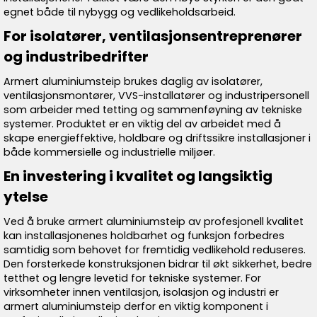
egnet både til nybygg og vedlikeholdsarbeid.
For isolatører, ventilasjonsentreprenører
og industribedrifter
Armert aluminiumsteip brukes daglig av isolatører,
ventilasjonsmontører, VVS-installatører og industripersonell
som arbeider med tetting og sammenføyning av tekniske
systemer. Produktet er en viktig del av arbeidet med å
skape energieffektive, holdbare og driftssikre installasjoner i
både kommersielle og industrielle miljøer.
En investering i kvalitet og langsiktig
ytelse
Ved å bruke armert aluminiumsteip av profesjonell kvalitet
kan installasjonenes holdbarhet og funksjon forbedres
samtidig som behovet for fremtidig vedlikehold reduseres.
Den forsterkede konstruksjonen bidrar til økt sikkerhet, bedre
tetthet og lengre levetid for tekniske systemer. For
virksomheter innen ventilasjon, isolasjon og industri er
armert aluminiumsteip derfor en viktig komponent i