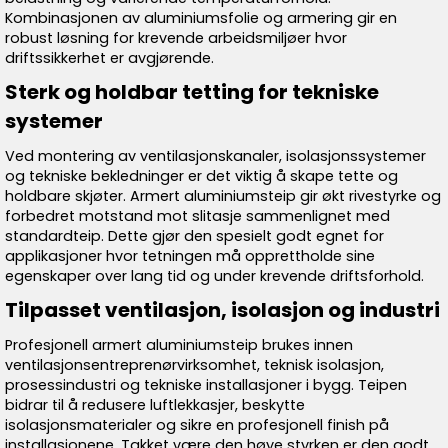
Kombinasjonen av aluminiumsfolie og armering gir en
robust løsning for krevende arbeidsmiljøer hvor
driftssikkerhet er avgjørende.
Sterk og holdbar tetting for tekniske
systemer
Ved montering av ventilasjonskanaler, isolasjonssystemer
og tekniske bekledninger er det viktig å skape tette og
holdbare skjøter. Armert aluminiumsteip gir økt rivestyrke og
forbedret motstand mot slitasje sammenlignet med
standardteip. Dette gjør den spesielt godt egnet for
applikasjoner hvor tetningen må opprettholde sine
egenskaper over lang tid og under krevende driftsforhold.
Tilpasset ventilasjon, isolasjon og industri
Profesjonell armert aluminiumsteip brukes innen
ventilasjonsentreprenørvirksomhet, teknisk isolasjon,
prosessindustri og tekniske installasjoner i bygg. Teipen
bidrar til å redusere luftlekkasjer, beskytte
isolasjonsmaterialer og sikre en profesjonell finish på
installasjonene. Takket være den høye styrken er den godt