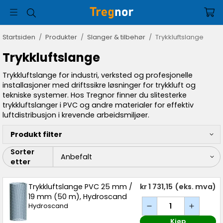
Startsiden
/
Produkter
/
Slanger & tilbehør
/
Trykkluftslange
Trykkluftslange
Trykkluftslange for industri, verksted og profesjonelle
installasjoner med driftssikre løsninger for trykkluft og
tekniske systemer. Hos Tregnor finner du slitesterke
trykkluftslanger i PVC og andre materialer for effektiv
luftdistribusjon i krevende arbeidsmiljøer.
Produkt filter
Sorter
etter
Trykkluftslange PVC 25 mm /
kr 1 731,15
(eks. mva)
19 mm (50 m), Hydroscand
Hydroscand
Kjøp