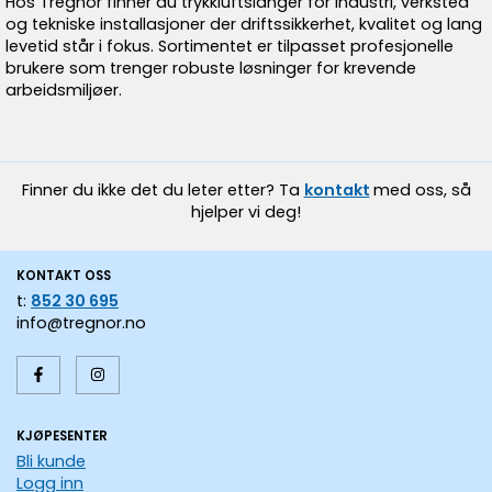
Hos Tregnor finner du trykkluftslanger for industri, verksted
og tekniske installasjoner der driftssikkerhet, kvalitet og lang
levetid står i fokus. Sortimentet er tilpasset profesjonelle
brukere som trenger robuste løsninger for krevende
arbeidsmiljøer.
Finner du ikke det du leter etter? Ta
kontakt
med oss, så
hjelper vi deg!
KONTAKT OSS
t:
852 30 695
info@tregnor.no
KJØPESENTER
Bli kunde
Logg inn