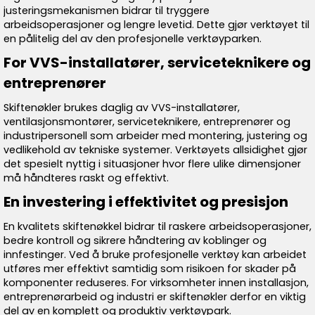
justeringsmekanismen bidrar til tryggere
arbeidsoperasjoner og lengre levetid. Dette gjør verktøyet til
en pålitelig del av den profesjonelle verktøyparken.
For VVS-installatører, serviceteknikere og
entreprenører
Skiftenøkler brukes daglig av VVS-installatører,
ventilasjonsmontører, serviceteknikere, entreprenører og
industripersonell som arbeider med montering, justering og
vedlikehold av tekniske systemer. Verktøyets allsidighet gjør
det spesielt nyttig i situasjoner hvor flere ulike dimensjoner
må håndteres raskt og effektivt.
En investering i effektivitet og presisjon
En kvalitets skiftenøkkel bidrar til raskere arbeidsoperasjoner,
bedre kontroll og sikrere håndtering av koblinger og
innfestinger. Ved å bruke profesjonelle verktøy kan arbeidet
utføres mer effektivt samtidig som risikoen for skader på
komponenter reduseres. For virksomheter innen installasjon,
entreprenørarbeid og industri er skiftenøkler derfor en viktig
del av en komplett og produktiv verktøypark.