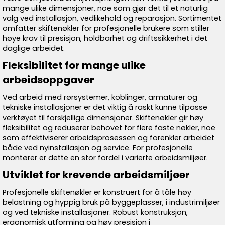
mange ulike dimensjoner, noe som gjør det til et naturlig
valg ved installasjon, vedlikehold og reparasjon. Sortimentet
omfatter skiftenøkler for profesjonelle brukere som stiller
høye krav til presisjon, holdbarhet og driftssikkerhet i det
daglige arbeidet.
Fleksibilitet for mange ulike
arbeidsoppgaver
Ved arbeid med rørsystemer, koblinger, armaturer og
tekniske installasjoner er det viktig å raskt kunne tilpasse
verktøyet til forskjellige dimensjoner. Skiftenøkler gir høy
fleksibilitet og reduserer behovet for flere faste nøkler, noe
som effektiviserer arbeidsprosessen og forenkler arbeidet
både ved nyinstallasjon og service. For profesjonelle
montører er dette en stor fordel i varierte arbeidsmiljøer.
Utviklet for krevende arbeidsmiljøer
Profesjonelle skiftenøkler er konstruert for å tåle høy
belastning og hyppig bruk på byggeplasser, i industrimiljøer
og ved tekniske installasjoner. Robust konstruksjon,
ergonomisk utforming og høy presisjon i