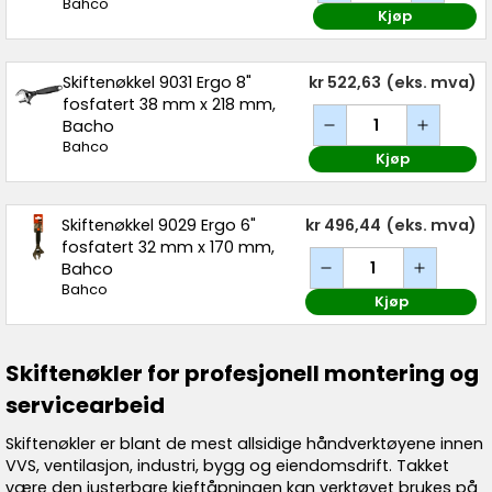
Bahco
Kjøp
Skiftenøkkel 9031 Ergo 8"
kr 522,63
(eks. mva)
fosfatert 38 mm x 218 mm,
Bacho
Bahco
Kjøp
Skiftenøkkel 9029 Ergo 6"
kr 496,44
(eks. mva)
fosfatert 32 mm x 170 mm,
Bahco
Bahco
Kjøp
Skiftenøkler for profesjonell montering og
servicearbeid
Skiftenøkler er blant de mest allsidige håndverktøyene innen
VVS, ventilasjon, industri, bygg og eiendomsdrift. Takket
være den justerbare kjeftåpningen kan verktøyet brukes på