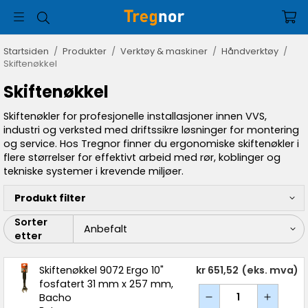
Startsiden
/
Produkter
/
Verktøy & maskiner
/
Håndverktøy
/
Skiftenøkkel
Skiftenøkkel
Skiftenøkler for profesjonelle installasjoner innen VVS,
industri og verksted med driftssikre løsninger for montering
og service. Hos Tregnor finner du ergonomiske skiftenøkler i
flere størrelser for effektivt arbeid med rør, koblinger og
tekniske systemer i krevende miljøer.
Produkt filter
Sorter
etter
Skiftenøkkel 9072 Ergo 10"
kr 651,52
(eks. mva)
fosfatert 31 mm x 257 mm,
Bacho