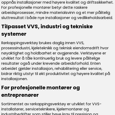
oppnås installasjoner med høyere kvalitet og driftssikkerhet.
For profesjonelle montører betyr dette raskere
arbeidsprosesser, mindre materialsvinn og et mer pålitelig
sluttresultat i både nye installasjoner og vedlikeholdsarbeid.
Tilpasset VVS, industri og tekniske
systemer
Rørkappingsverktøy brukes daglig innen VVS,
prosessindustri, kjøleteknikk og teknisk eiendomsdrift hvor
nøyaktighet og holdbarhet er avgjørende. Verktøyene er
utviklet for å tåle kontinuerlig bruk og levere pålitelige
resultater også under krevende arbeidsforhold. Enten
arbeidet gjelder installasjon, rehabilitering eller service,
bidrar riktig utstyr til økt produktivitet og høyere kvalitet på
installasjonen.
For profesjonelle montører og
entreprenører
Sortimentet av rørkappingsverktøy er utviklet for VVS-
installatører, serviceteknikere, kjølemontører og
industribedrifter som stiller høye krav til presisjon og