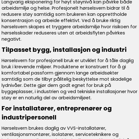
Langvarig eksponering for høyt støynivå kan påvirke både
arbeidsmiljø og helse. Profesjonelt hørselsvern bidrar til å
redusere støy samtidig som brukeren kan opprettholde
konsentrasjon og arbeide effektivt. Ved å bruke riktig
hørselsvern skapes et tryggere arbeidsmiljø hvor risikoen for
hørselsskader reduseres uten at arbeidsflyten påvirkes
negativt.
Tilpasset bygg, installasjon og industri
Hørselsvern for profesjonell bruk er utviklet for å tåle daglig
bruk i krevende miljøer. Produktene er konstruert for å gi
komfortabel passform gjennom lange arbeidsøkter
samtidig som de tilbyr pålitelig beskyttelse mot skadelige
lydnivåer. Dette gjør dem godt egnet for bruk på
byggeplasser, i industrien og ved tekniske installasjoner hvor
støy er en naturlig del av arbeidsmiljøet.
For installatører, entreprenører og
industripersonell
Hørselsvern brukes daglig av VVS-installatører,
ventilasjonsmontører, isolatører, serviceteknikere og