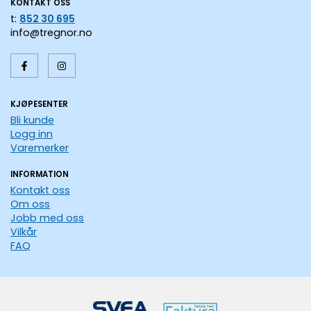
KONTAKT OSS
t:
852 30 695
info@tregnor.no
KJØPESENTER
Bli kunde
Logg inn
Varemerker
INFORMATION
Kontakt oss
Om oss
Jobb med oss
Vilkår
FAQ