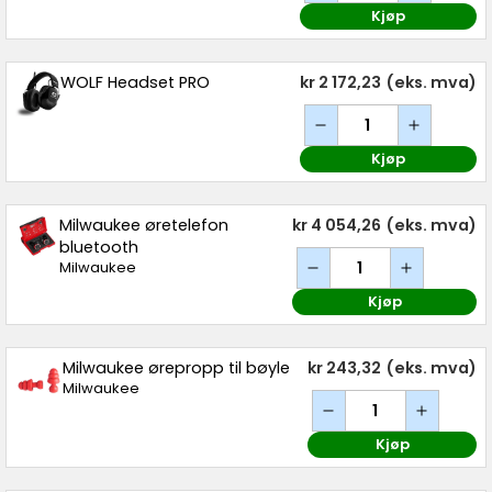
Kjøp
WOLF Headset PRO
kr 2 172,23
(eks. mva)
Kjøp
Milwaukee øretelefon
kr 4 054,26
(eks. mva)
bluetooth
Milwaukee
Kjøp
Milwaukee ørepropp til bøyle
kr 243,32
(eks. mva)
Milwaukee
Kjøp