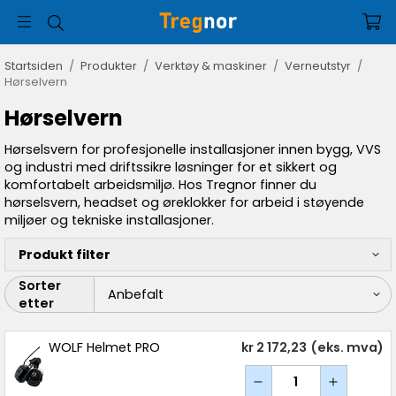
Startsiden
/
Produkter
/
Verktøy & maskiner
/
Verneutstyr
/
Hørselvern
Hørselvern
Hørselsvern for profesjonelle installasjoner innen bygg, VVS
og industri med driftssikre løsninger for et sikkert og
komfortabelt arbeidsmiljø. Hos Tregnor finner du
hørselsvern, headset og øreklokker for arbeid i støyende
miljøer og tekniske installasjoner.
Produkt filter
Sorter
etter
WOLF Helmet PRO
kr 2 172,23
(eks. mva)