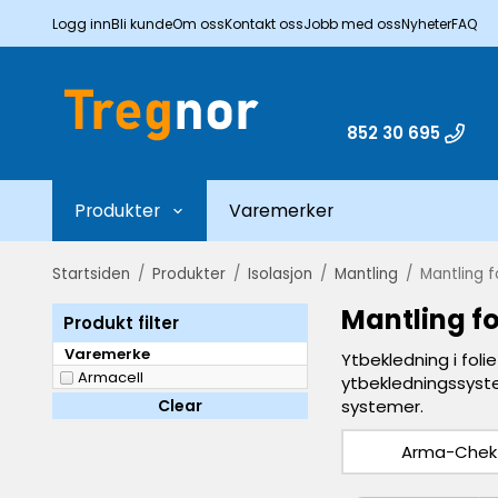
Logg inn
Bli kunde
Om oss
Kontakt oss
Jobb med oss
Nyheter
FAQ
852 30 695
Produkter
Varemerker
Startsiden
/
Produkter
/
Isolasjon
/
Mantling
/
Mantling f
Mantling fo
Produkt filter
Varemerke
Ytbekledning i folie
Armacell
ytbekledningssyste
Clear
systemer.
Arma-Chek