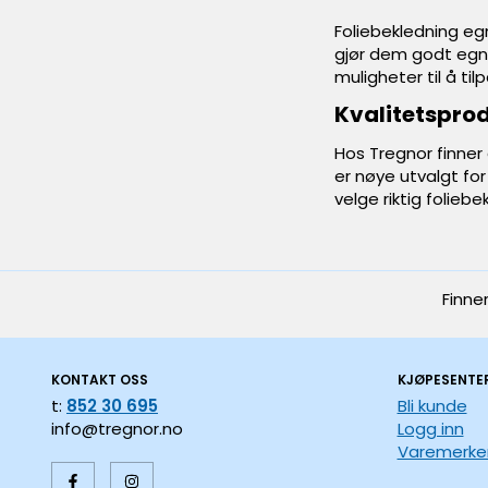
Foliebekledning egn
gjør dem godt egne
muligheter til å til
Kvalitetsprod
Hos Tregnor finner 
er nøye utvalgt fo
velge riktig foliebe
Finne
KONTAKT OSS
KJØPESENTE
t:
852 30 695
Bli kunde
info@tregnor.no
Logg inn
Varemerke