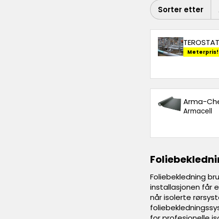
Sorter etter
TEROSTAT 
Meterpris!
Arma-Chek
Armacell
Foliebekledni
Foliebekledning br
installasjonen får e
når isolerte rørsys
foliebekledningssy
for profesjonelle i