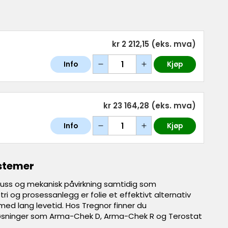
kr 2 212,15
(eks. mva)
Info
Kjøp
kr 23 164,28
(eks. mva)
Info
Kjøp
ystemer
 smuss og mekanisk påvirkning samtidig som
stri og prosessanlegg er folie et effektivt alternativ
t med lang levetid. Hos Tregnor finner du
 løsninger som Arma-Chek D, Arma-Chek R og Terostat