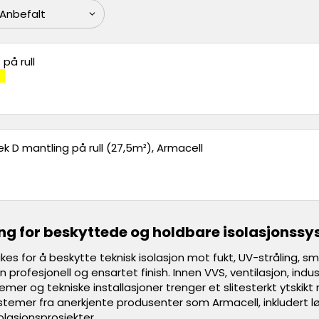
på rull
 D mantling på rull (27,5m²), Armacell
ng for beskyttede og holdbare isolasjonss
ukes for å beskytte teknisk isolasjon mot fukt, UV-stråling,
n profesjonell og ensartet finish. Innen VVS, ventilasjon, indu
temer og tekniske installasjoner trenger et slitesterkt ytskik
stemer fra anerkjente produsenter som Armacell, inkludert
solasjonsprosjekter.