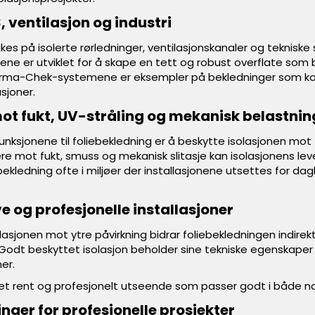
, ventilasjon og industri
ukes på isolerte rørledninger, ventilasjonskanaler og teknis
lene er utviklet for å skape en tett og robust overflate som bi
 Arma-Chek-systemene er eksempler på bekledninger som ko
asjoner.
ot fukt, UV-stråling og mekanisk belastnin
 funksjonene til foliebekledning er å beskytte isolasjonen mo
re mot fukt, smuss og mekanisk slitasje kan isolasjonens le
bekledning ofte i miljøer der installasjonene utsettes for dagli
e og profesjonelle installasjoner
asjonen mot ytre påvirkning bidrar foliebekledningen indirek
. Godt beskyttet isolasjon beholder sine tekniske egenskaper
er.
n et rent og profesjonelt utseende som passer godt i både n
inger for profesjonelle prosjekter