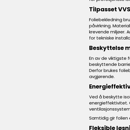
Tilpasset VVS
Foliebekledning br
påvirkning. Materia
krevende miljøer.
for tekniske install
Beskyttelse m
En av de viktigste
beskyttende barrie
Derfor brukes folie
avgjørende.
Energieffektiv
Ved å beskytte isol
energieffektivitet
ventilasjonssystem
Samtidig gir folie
Fleksible løsn