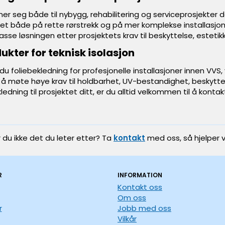
er seg både til nybygg, rehabilitering og serviceprosjekter der
t både på rette rørstrekk og på mer komplekse installasjoner
passe løsningen etter prosjektets krav til beskyttelse, estetik
ukter for teknisk isolasjon
du foliebekledning for profesjonelle installasjoner innen VVS, 
r å møte høye krav til holdbarhet, UV-bestandighet, beskyttel
kledning til prosjektet ditt, er du alltid velkommen til å kontak
r du ikke det du leter etter? Ta
kontakt
med oss, så hjelper v
R
INFORMATION
Kontakt oss
Om oss
r
Jobb med oss
Vilkår