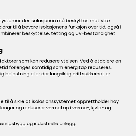
ke systemer der isolasjonen må beskyttes mot ytre
drar til å bevare isolasjonens funksjon over tid, også i
mbinerer beskyttelse, tetting og UV-bestandighet
g
t faktorer som kan redusere ytelsen. Ved å etablere en
vetid forlenges samtidig som energitap reduseres.
g belastning eller der langsiktig driftssikkerhet er
te til å sikre at isolasjonssystemet opprettholder høy
 lenger og reduserer varmetap i varme-, kjøle- og
æringsbygg og industrielle anlegg.