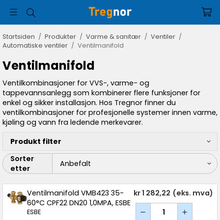
Startsiden
/
Produkter
/
Varme & sanitær
/
Ventiler
/
Automatiske ventiler
/
Ventilmanifold
Ventilmanifold
Ventilkombinasjoner for VVS-, varme- og
tappevannsanlegg som kombinerer flere funksjoner for
enkel og sikker installasjon. Hos Tregnor finner du
ventilkombinasjoner for profesjonelle systemer innen varme,
kjøling og vann fra ledende merkevarer.
Produkt filter
Sorter
etter
Ventilmanifold VMB423 35-
kr 1 282,22
(eks. mva)
60°C CPF22 DN20 1,0MPA, ESBE
ESBE