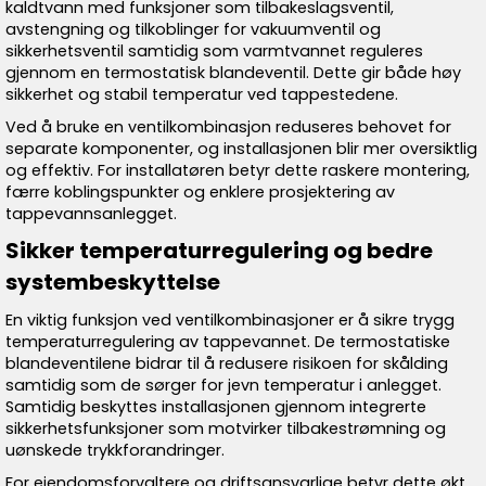
kaldtvann med funksjoner som tilbakeslagsventil,
avstengning og tilkoblinger for vakuumventil og
sikkerhetsventil samtidig som varmtvannet reguleres
gjennom en termostatisk blandeventil. Dette gir både høy
sikkerhet og stabil temperatur ved tappestedene.
Ved å bruke en ventilkombinasjon reduseres behovet for
separate komponenter, og installasjonen blir mer oversiktlig
og effektiv. For installatøren betyr dette raskere montering,
færre koblingspunkter og enklere prosjektering av
tappevannsanlegget.
Sikker temperaturregulering og bedre
systembeskyttelse
En viktig funksjon ved ventilkombinasjoner er å sikre trygg
temperaturregulering av tappevannet. De termostatiske
blandeventilene bidrar til å redusere risikoen for skålding
samtidig som de sørger for jevn temperatur i anlegget.
Samtidig beskyttes installasjonen gjennom integrerte
sikkerhetsfunksjoner som motvirker tilbakestrømning og
uønskede trykkforandringer.
For eiendomsforvaltere og driftsansvarlige betyr dette økt