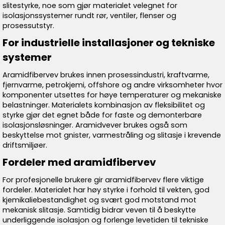
slitestyrke, noe som gjør materialet velegnet for
isolasjonssystemer rundt rør, ventiler, flenser og
prosessutstyr.
For industrielle installasjoner og tekniske
systemer
Aramidfibervev brukes innen prosessindustri, kraftvarme,
fjernvarme, petrokjemi, offshore og andre virksomheter hvor
komponenter utsettes for høye temperaturer og mekaniske
belastninger. Materialets kombinasjon av fleksibilitet og
styrke gjør det egnet både for faste og demonterbare
isolasjonsløsninger. Aramidvever brukes også som
beskyttelse mot gnister, varmestråling og slitasje i krevende
driftsmiljøer.
Fordeler med aramidfibervev
For profesjonelle brukere gir aramidfibervev flere viktige
fordeler. Materialet har høy styrke i forhold til vekten, god
kjemikaliebestandighet og svært god motstand mot
mekanisk slitasje. Samtidig bidrar veven til å beskytte
underliggende isolasjon og forlenge levetiden til tekniske