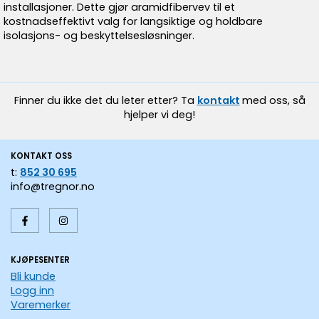
installasjoner. Dette gjør aramidfibervev til et
kostnadseffektivt valg for langsiktige og holdbare
isolasjons- og beskyttelsesløsninger.
Finner du ikke det du leter etter? Ta
kontakt
med oss, så
hjelper vi deg!
KONTAKT OSS
t:
852 30 695
info@tregnor.no
KJØPESENTER
Bli kunde
Logg inn
Varemerker