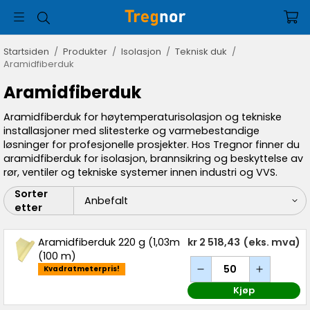
Startsiden
/
Produkter
/
Isolasjon
/
Teknisk duk
/
Aramidfiberduk
Aramidfiberduk
Aramidfiberduk for høytemperaturisolasjon og tekniske
installasjoner med slitesterke og varmebestandige
løsninger for profesjonelle prosjekter. Hos Tregnor finner du
aramidfiberduk for isolasjon, brannsikring og beskyttelse av
rør, ventiler og tekniske systemer innen industri og VVS.
Sorter
etter
Aramidfiberduk 220 g (1,03m
kr 2 518,43
(eks. mva)
(100 m)
Kvadratmeterpris!
Kjøp