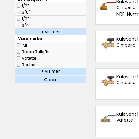
Kuleventi
1/2"
Cimberio
3/8"
NRF-Numm
1/2"
3/4"
+ Vis mer
Varemerke
Kuleventi
IMI
Cimberio
Broen Ballofix
Vatette
Beulco
+ Vis mer
Kuleventil
Clear
Cimberio
Kuleventi
Vatette