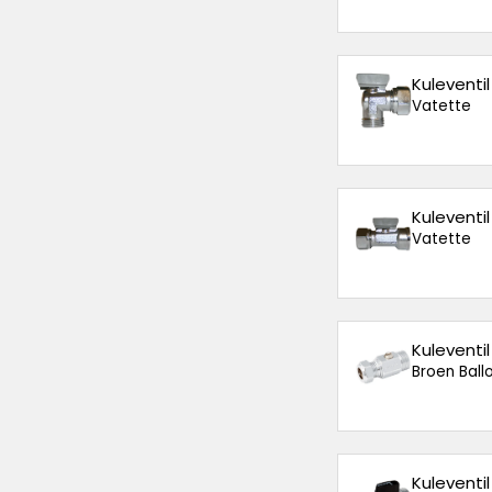
Kuleventi
Vatette
Kuleventi
Vatette
Kuleventi
Broen Ballo
Kuleventi