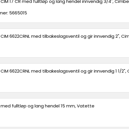
l CIM 17 CR med fulltløp og lang hendel innvendig 3/4", Cimbe
er: 5665015
l CIM 6622CRNL med tilbakeslagsventil og gir innvendig 2", Ci
 CIM 6622CRNL med tilbakeslagsventil og gir innvendig 1 1/2",
l med fulltløp og lang hendel 15 mm, Vatette