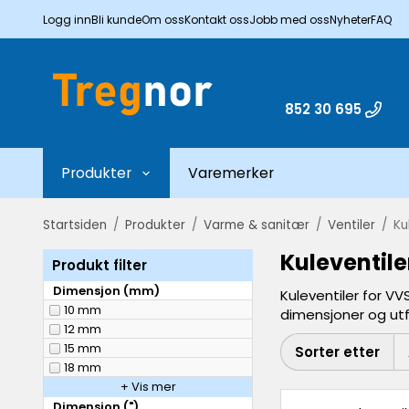
Logg inn
Bli kunde
Om oss
Kontakt oss
Jobb med oss
Nyheter
FAQ
852 30 695
Produkter
Varemerker
Startsiden
/
Produkter
/
Varme & sanitær
/
Ventiler
/
Ku
Kuleventile
Produkt filter
Dimensjon (mm)
Kuleventiler for VV
10 mm
dimensjoner og utf
12 mm
15 mm
Sorter etter
18 mm
+ Vis mer
Dimensjon (")