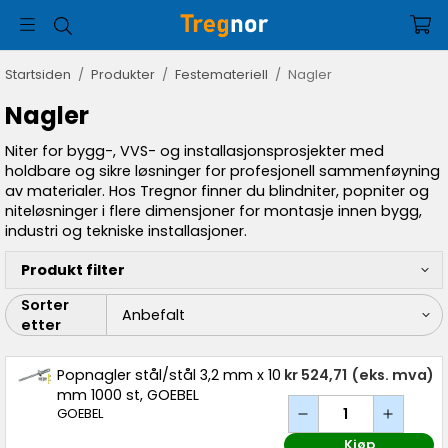
Startsiden
/
Produkter
/
Festemateriell
/
Nagler
Nagler
Niter for bygg-, VVS- og installasjonsprosjekter med
holdbare og sikre løsninger for profesjonell sammenføyning
av materialer. Hos Tregnor finner du blindniter, popniter og
niteløsninger i flere dimensjoner for montasje innen bygg,
industri og tekniske installasjoner.
Produkt filter
Sorter
etter
Popnagler stål/stål 3,2 mm x 10
kr 524,71
(eks. mva)
mm 1000 st, GOEBEL
GOEBEL
Kjøp