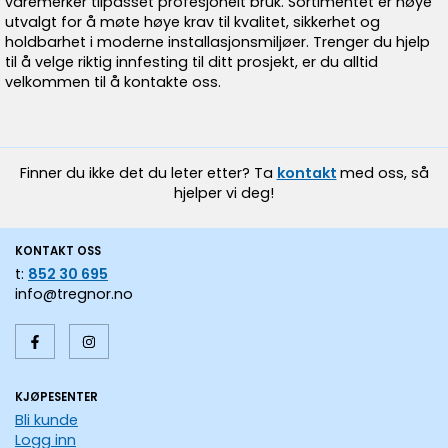
varemerker tilpasset profesjonelt bruk. Sortimentet er nøye
utvalgt for å møte høye krav til kvalitet, sikkerhet og
holdbarhet i moderne installasjonsmiljøer. Trenger du hjelp
til å velge riktig innfesting til ditt prosjekt, er du alltid
velkommen til å kontakte oss.
Finner du ikke det du leter etter? Ta
kontakt
med oss, så
hjelper vi deg!
KONTAKT OSS
t:
852 30 695
info@tregnor.no
KJØPESENTER
Bli kunde
Logg inn