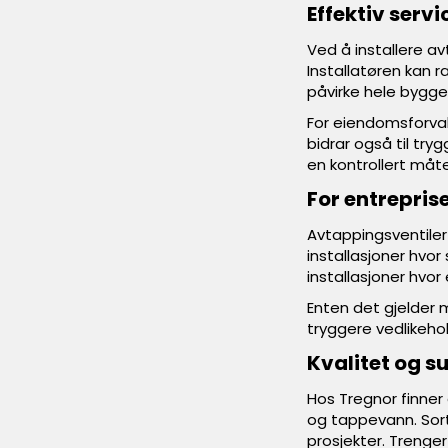
Effektiv servi
Ved å installere av
Installatøren kan 
påvirke hele bygget
For eiendomsforval
bidrar også til try
en kontrollert måte
For entrepris
Avtappingsventiler
installasjoner hvor
installasjoner hvor
Enten det gjelder m
tryggere vedlikeho
Kvalitet og s
Hos Tregnor finner 
og tappevann. Sorti
prosjekter. Trenger