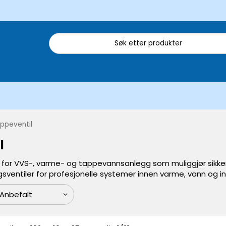
ppeventil
l
 for VVS-, varme- og tappevannsanlegg som muliggjør sikker
gsventiler for profesjonelle systemer innen varme, vann og i