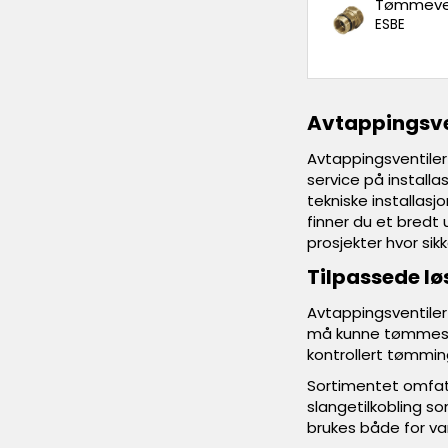
Tømmevent
ESBE
Avtappingsve
Avtappingsventiler
service på install
tekniske installasjo
finner du et bredt 
prosjekter hvor sik
Tilpassede lø
Avtappingsventiler
må kunne tømmes v
kontrollert tømmi
Sortimentet omfatt
slangetilkobling s
brukes både for va