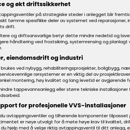
ce og økt driftssikkerhet
tappingsventiler på strategiske steder i anlegget blir fremti
raskt tømme spesifikke deler av systemet ved reparasjoner, i
s drift.
tere og driftsansvarlige betyr dette mindre nedetid og lave
ggere håndtering ved frostsikring, systemrensing og planlagt 
.
er, eiendomsdrift og industri
 brukes ved nybygg, rehabiliteringsprosjekter, boligbygg, n
 servicevennlige rørsystemer er en viktig del av prosjektkrave
 enkel montering, høy kvalitet og lang levetid er avgjørende f
indre tappevannsanlegg eller større tekniske installasjoner fi
ldsarbeid.
upport for profesjonelle VVS-installasjoner
du avtappingsventiler og tilhørende komponenter tilpasset pr
mentet er nøye utvalgt for å møte høye krav til kvalitet, dri
 du hjelp med å velge riktig avtappingsventil til ditt anlegg, 