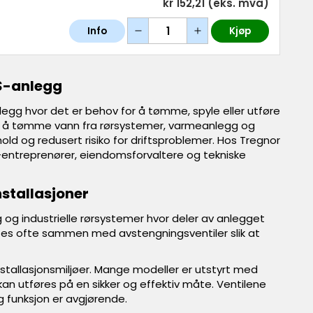
kr 152,21
(eks. mva)
Info
Kjøp
VS-anlegg
egg hvor det er behov for å tømme, spyle eller utføre
ulig å tømme vann fra rørsystemer, varmeanlegg og
kehold og redusert risiko for driftsproblemer. Hos Tregnor
VS-entreprenører, eiendomsforvaltere og tekniske
nstallasjoner
 og industrielle rørsystemer hvor deler av anlegget
es ofte sammen med avstengningsventiler slik at
nstallasjonsmiljøer. Mange modeller er utstyrt med
an utføres på en sikker og effektiv måte. Ventilene
g funksjon er avgjørende.