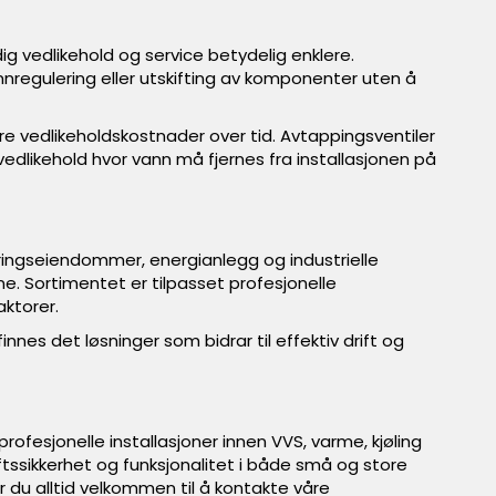
dig vedlikehold og service betydelig enklere.
nnregulering eller utskifting av komponenter uten å
re vedlikeholdskostnader over tid. Avtappingsventiler
vedlikehold hvor vann må fjernes fra installasjonen på
æringseiendommer, energianlegg og industrielle
ne. Sortimentet er tilpasset profesjonelle
aktorer.
nnes det løsninger som bidrar til effektiv drift og
ofesjonelle installasjoner innen VVS, varme, kjøling
ftssikkerhet og funksjonalitet i både små og store
er du alltid velkommen til å kontakte våre