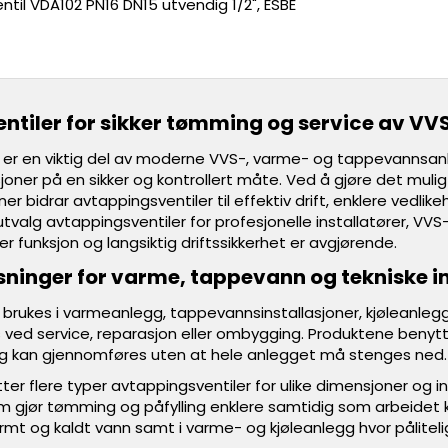
il VDA102 PN16 DN15 utvendig 1/2", ESBE
ntiler for sikker tømming og service av V
 er en viktig del av moderne VVS-, varme- og tappevannsanl
asjoner på en sikker og kontrollert måte. Ved å gjøre det m
ner bidrar avtappingsventiler til effektiv drift, enklere vedli
utvalg avtappingsventiler for profesjonelle installatører, V
ker funksjon og langsiktig driftssikkerhet er avgjørende.
sninger for varme, tappevann og tekniske i
 brukes i varmeanlegg, tappevannsinstallasjoner, kjøleanlegg
ed service, reparasjon eller ombygging. Produktene benytt
ng kan gjennomføres uten at hele anlegget må stenges ned.
er flere typer avtappingsventiler for ulike dimensjoner og i
om gjør tømming og påfylling enklere samtidig som arbeidet k
rmt og kaldt vann samt i varme- og kjøleanlegg hvor påliteli