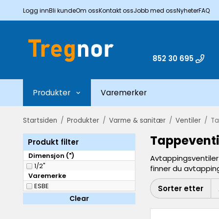
Logg inn
Bli kunde
Om oss
Kontakt oss
Jobb med oss
Nyheter
FAQ
852 30 695
Produkter
Varemerker
Startsiden
/
Produkter
/
Varme & sanitær
/
Ventiler
/
Ta
Tappeventi
Produkt filter
Dimensjon (")
Avtappingsventiler
1/2"
finner du avtappin
Varemerke
ESBE
Sorter etter
Clear