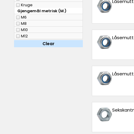
Låsemutter
Kruge
Gjengemål metrisk (M.)
M6
M8
M10
M12
Låsemutter
Clear
Låsemutter
Sekskantm