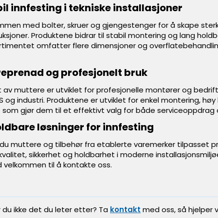
il innfesting i tekniske installasjoner
men med bolter, skruer og gjengestenger for å skape sterke og
sjoner. Produktene bidrar til stabil montering og lang holdb
rtimentet omfatter flere dimensjoner og overflatebehandlinge
reprenad og profesjonelt bruk
 av muttere er utviklet for profesjonelle montører og bedri
og industri. Produktene er utviklet for enkel montering, høy 
som gjør dem til et effektivt valg for både serviceoppdrag 
oldbare løsninger for innfesting
du muttere og tilbehør fra etablerte varemerker tilpasset pr
valitet, sikkerhet og holdbarhet i moderne installasjonsmiljøer. 
tid velkommen til å kontakte oss.
r du ikke det du leter etter? Ta
kontakt
med oss, så hjelper v