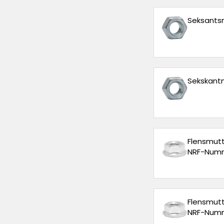
Seksantsm
Sekskantm
Flensmutte
NRF-Numm
Flensmutte
NRF-Numm