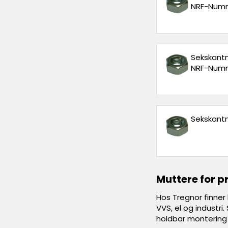
NRF-Numm
Sekskantm
NRF-Numm
Sekskantm
Muttere for p
Hos Tregnor finner 
VVS, el og industr
holdbar montering 