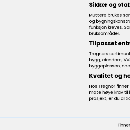
Sikker og stab
Muttere brukes sam
og bygningskonstruk
funksjon kreves. So
bruksområder.
Tilpasset ent
Tregnors sortiment
bygg, eiendom, VVS 
byggeplassen, noe 
Kvalitet og h
Hos Tregnor finner 
møte høye krav til k
prosjekt, er du all
Finne