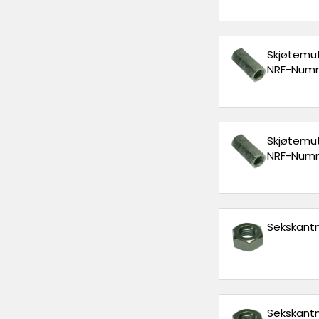
Skjøtemut
NRF-Numm
Skjøtemut
NRF-Numm
Sekskantm
Sekskantm