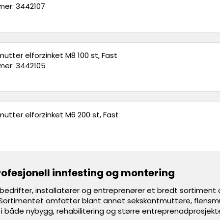
er: 3442107
utter elforzinket M8 100 st, Fast
er: 3442105
utter elforzinket M6 200 st, Fast
rofesjonell innfesting og montering
bedrifter, installatører og entreprenører et bredt sortiment 
i. Sortimentet omfatter blant annet sekskantmuttere, flensmu
i både nybygg, rehabilitering og større entreprenadprosjekte