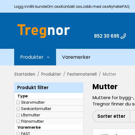
Logg inn
Bli kunde
Om oss
Kontakt oss
Jobb med oss
Nyheter
FAQ
852 30 695
Produkter
Varemerker
Startsiden
/
Produkter
/
Festemateriell
/
Mutter
Mutter
Produkt filter
Type
Muttere for bygg-,
Skarvmutter
Tregnor finner du s
Sexkantsmutter
Låsmutter
Sorter etter
Flänsmutter
Varemerke
FAST