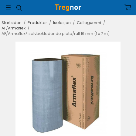
Startsiden
/
Produkter
/
Isolasjon
/
Cellegummi
/
AF/Armaflex
/
AF/Armaflex® selvbekledende plate/rull 16 mm (1 x 7 m)