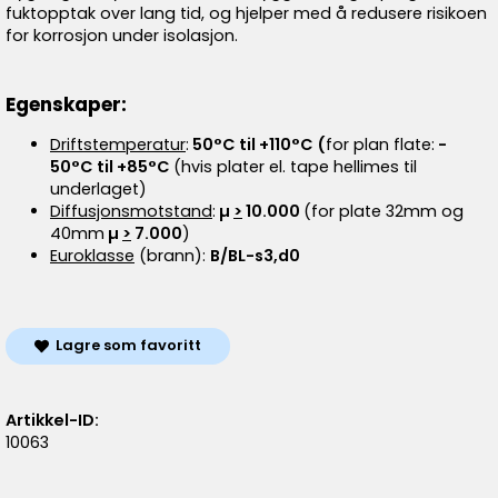
fuktopptak over lang tid, og hjelper med å redusere risikoen
for korrosjon under isolasjon.
Egenskaper:
Driftstemperatur
:
50°C til +110°C (
for plan flate:
-
50°C til +85°C
(hvis plater el. tape hellimes til
underlaget)
Diffusjonsmotstand
:
µ
>
10.000
(for plate 32mm og
40mm
µ
>
7.000
)
Euroklasse
(brann):
B/BL-s3,d0
Lagre som favoritt
Artikkel-ID:
10063