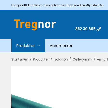
Logg inn
Bli kunde
Om oss
Kontakt oss
Jobb med oss
Nyheter
FAQ
852 30 695
Produkter
Varemerker
Startsiden
/
Produkter
/
Isolasjon
/
Cellegummi
/
Armafl