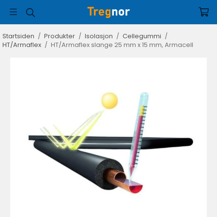
Startsiden
/
Produkter
/
Isolasjon
/
Cellegummi
/
HT/Armaflex
/
HT/Armaflex slange 25 mm x 15 mm, Armacell