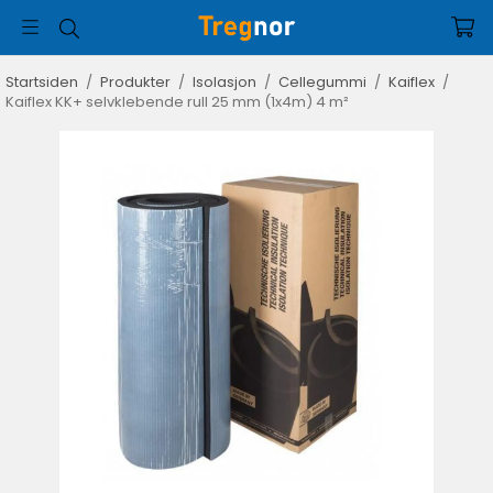
Startsiden
/
Produkter
/
Isolasjon
/
Cellegummi
/
Kaiflex
/
Kaiflex KK+ selvklebende rull 25 mm (1x4m) 4 m²