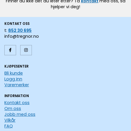
Finner du ikke det du leter etter? Ta
kontakt
med oss, så
hjelper vi deg!
KONTAKT OSS
t:
852 30 695
info@tregnor.no
KJØPESENTER
Bli kunde
Logg inn
Varemerker
INFORMATION
Kontakt oss
Om oss
Jobb med oss
Vilkår
FAQ