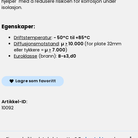
hjelper med å redusere risikoen for korrosjon under
isolasjon.
Egenskaper:
Driftstemperatur
:
- 50°C til +85°C
Diffusjonsmotstand
:
µ
>
10.000
(for plate 32mm
eller tykkere =
µ
>
7.000
)
Euroklasse
(brann):
B-s3,d0
Lagre som favoritt
Artikkel-ID:
10092