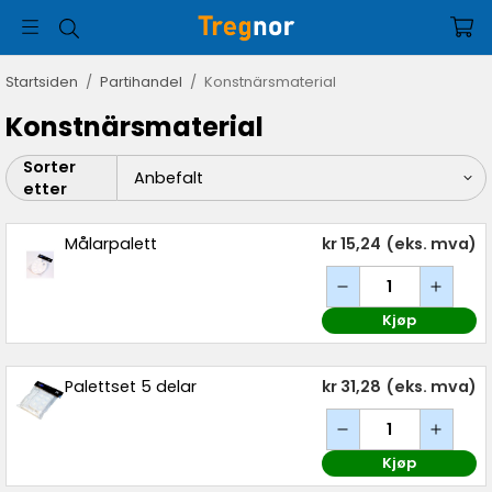
Startsiden
/
Partihandel
/
Konstnärsmaterial
Konstnärsmaterial
Sorter
etter
Målarpalett
kr 15,24
(eks. mva)
Kjøp
Palettset 5 delar
kr 31,28
(eks. mva)
Kjøp