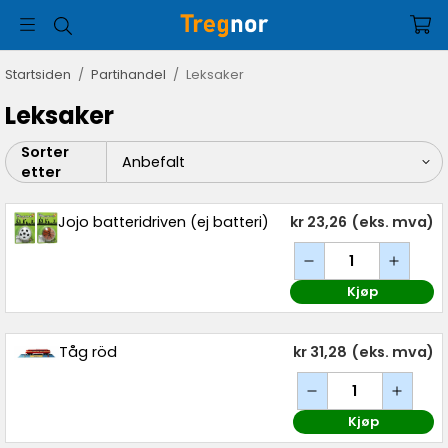
Startsiden
/
Partihandel
/
Leksaker
Leksaker
Sorter
etter
Jojo batteridriven (ej batteri)
kr 23,26
(eks. mva)
Kjøp
Tåg röd
kr 31,28
(eks. mva)
Kjøp