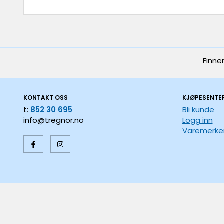
Finne
KONTAKT OSS
KJØPESENTE
t:
852 30 695
Bli kunde
info@tregnor.no
Logg inn
Varemerke