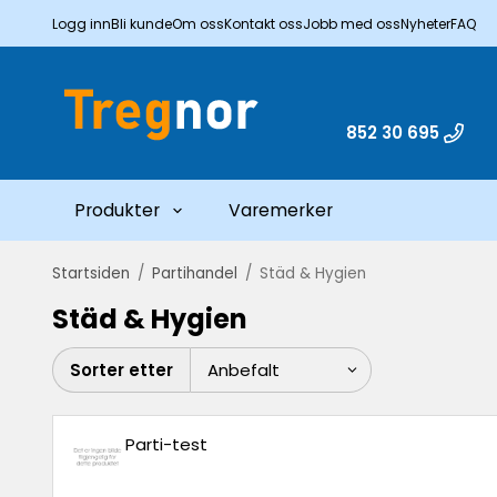
Logg inn
Bli kunde
Om oss
Kontakt oss
Jobb med oss
Nyheter
FAQ
852 30 695
Produkter
Varemerker
Startsiden
/
Partihandel
/
Städ & Hygien
Städ & Hygien
Sorter etter
Parti-test