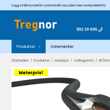
Logg inn
Bli kunde
Om oss
Kontakt oss
Jobb med oss
Nyheter
FAQ
852 30 695
Produkter
Varemerker
Startsiden
/
Produkter
/
Isolasjon
/
Cellegummi
/
AF/Arm
Meterpris!