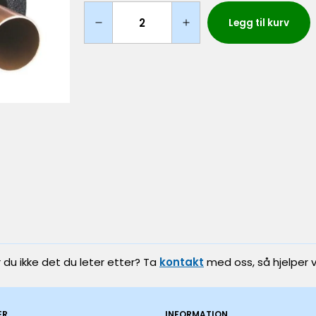
Legg til kurv
r du ikke det du leter etter? Ta
kontakt
med oss, så hjelper v
ER
INFORMATION