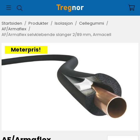
Startsiden
/
Produkter
/
Isolasjon
/
Cellegummi
/
AF/Armaflex
/
AF/Armaflex selvklebende slanger 2/89 mm, Armacell
Meterpris!
AF/Armaflex