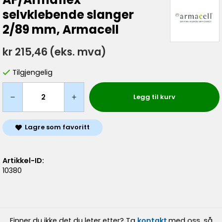
selvklebende slanger
2/89 mm, Armacell
kr 215,46
(eks. mva)
Tilgjengelig
Legg til kurv
Lagre som favoritt
Artikkel-ID:
10380
Finner du ikke det du leter etter? Ta
kontakt
med oss, så