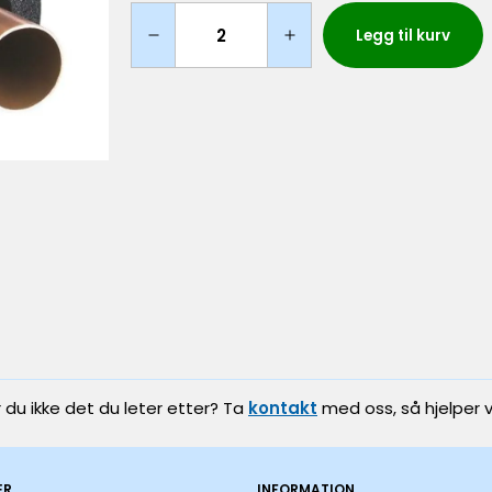
Legg til kurv
r du ikke det du leter etter? Ta
kontakt
med oss, så hjelper v
ER
INFORMATION