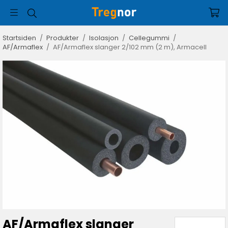
Startsiden
/
Produkter
/
Isolasjon
/
Cellegummi
/
AF/Armaflex
/
AF/Armaflex slanger 2/102 mm (2 m), Armacell
AF/Armaflex slanger