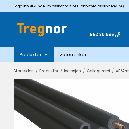
Logg inn
Bli kunde
Om oss
Kontakt oss
Jobb med oss
Nyheter
FAQ
852 30 695
Produkter
Varemerker
Startsiden
/
Produkter
/
Isolasjon
/
Cellegummi
/
AF/Arm