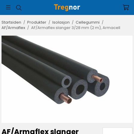
Startsiden
/
Produkter
/
Isolasjon
/
Cellegummi
/
AF/Armaflex
/
AF/Armaflex slanger 3/28 mm (2 m), Armacell
AF/Armaflex slanger