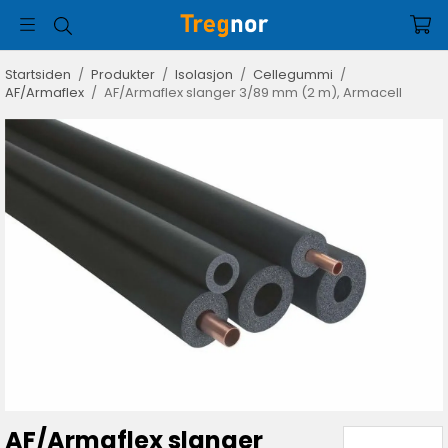
Startsiden
/
Produkter
/
Isolasjon
/
Cellegummi
/
AF/Armaflex
/
AF/Armaflex slanger 3/89 mm (2 m), Armacell
AF/Armaflex slanger