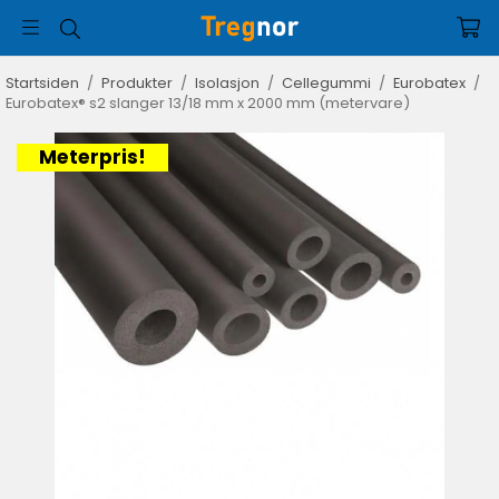
Startsiden
/
Produkter
/
Isolasjon
/
Cellegummi
/
Eurobatex
/
Eurobatex® s2 slanger 13/18 mm x 2000 mm (metervare)
Meterpris!