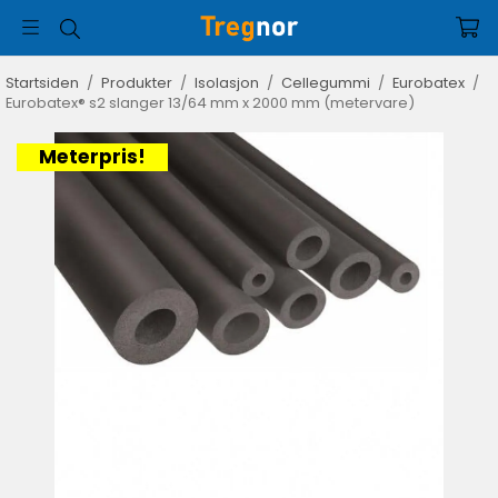
Startsiden
/
Produkter
/
Isolasjon
/
Cellegummi
/
Eurobatex
/
Eurobatex® s2 slanger 13/64 mm x 2000 mm (metervare)
Meterpris!