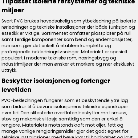
Tilpasset isolerte rørsystemer og tekniske
miljøer
Svart PVC brukes hovedsakelig som ytbekledning på isolerte
rørledninger og tekniske installasjoner der både funksjon og
estetikk er viktige. Sortimentet omfatter plastplater på rull
samt ferdige komponenter som bend og endemansjetter,
noe som gjør det enkelt å etablere komplette og
profesjonelle bekledningsløsninger. Materialet er spesielt
populært i moderne tekniske rom, næringsbygg og
industrimiljøer der man ønsker et mørkere og mer eksklusivt
uttrykk.
Beskytter isolasjonen og forlenger
levetiden
PVC-bekledningen fungerer som et beskyttende ytre lag
som bidrar til å bevare isolasjonens tekniske egenskaper
over tid. Den slitesterke overflaten beskytter mot smuss,
støv og mekanisk slitasje samtidig som den er enkel å
rengjøre. Materialets motstandskraft mot oljer, fett og
mange vanlige rengjøringsmidler gjør det godt egnet for
tekniske installasjoner med høye krav til holdbarhet og lavt