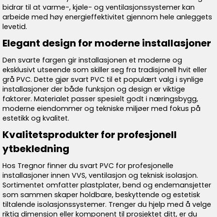
bidrar til at varme-, kjøle- og ventilasjonssystemer kan
arbeide med høy energieffektivitet gjennom hele anleggets
levetid.
Elegant design for moderne installasjoner
Den svarte fargen gir installasjonen et moderne og
eksklusivt utseende som skiller seg fra tradisjonell hvit eller
grå PVC. Dette gjør svart PVC til et populært valg i synlige
installasjoner der både funksjon og design er viktige
faktorer. Materialet passer spesielt godt i næringsbygg,
moderne eiendommer og tekniske miljøer med fokus på
estetikk og kvalitet.
Kvalitetsprodukter for profesjonell
ytbekledning
Hos Tregnor finner du svart PVC for profesjonelle
installasjoner innen VVS, ventilasjon og teknisk isolasjon.
Sortimentet omfatter plastplater, bend og endemansjetter
som sammen skaper holdbare, beskyttende og estetisk
tiltalende isolasjonssystemer. Trenger du hjelp med å velge
riktig dimensjon eller komponent til prosjektet ditt, er du