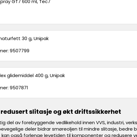
spray GT7 600 ml, Tec7
maturfett 30 g, Unipak
er: 9507799
dex glidemiddel 400 g, Unipak
er: 9507871
redusert slitasje og økt driftssikkerhet
tig del av forebyggende vedlikehold innen VVS, industri, verk
evegelige deler bidrar smøreoljen til mindre slitasje, bedre b
 kan også forlenge levetiden til komponenter og redusere 