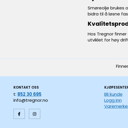
Smøreolje brukes o
bidra til å løsne f
Kvalitetsprod
Hos Tregnor finner 
utviklet for høy dr
Finne
KONTAKT OSS
KJØPESENTE
t:
852 30 695
Bli kunde
info@tregnor.no
Logg inn
Varemerke