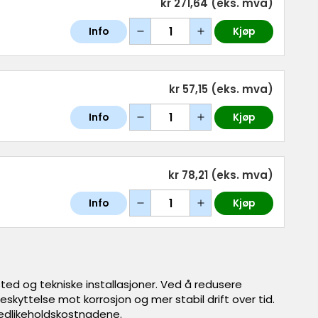
kr 271,64
(eks. mva)
Info
Kjøp
kr 57,15
(eks. mva)
Info
Kjøp
kr 78,21
(eks. mva)
Info
Kjøp
sted og tekniske installasjoner. Ved å redusere
eskyttelse mot korrosjon og mer stabil drift over tid.
vedlikeholdskostnadene.