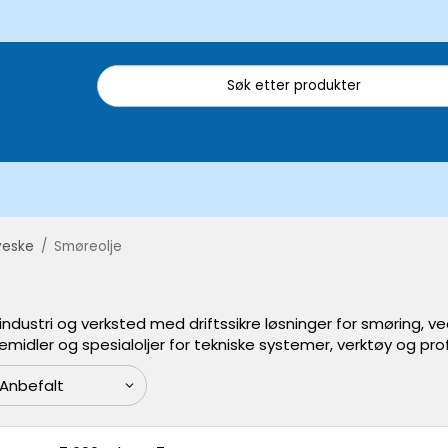
eveske
/
Smøreolje
industri og verksted med driftssikre løsninger for smøring, v
demidler og spesialoljer for tekniske systemer, verktøy og prof