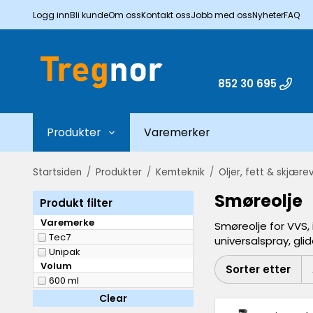
Logg inn
Bli kunde
Om oss
Kontakt oss
Jobb med oss
Nyheter
FAQ
852 30 695
Produkter
Varemerker
Startsiden
/
Produkter
/
Kemteknik
/
Oljer, fett & skjær
Smøreolje
Produkt filter
Varemerke
Smøreolje for VVS, 
Tec7
universalspray, gli
Unipak
Volum
Sorter etter
600 ml
Clear