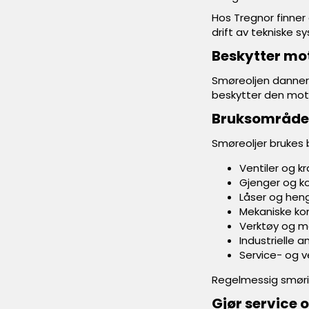
Hos Tregnor finner
drift av tekniske s
Beskytter mot
Smøreoljen danner 
beskytter den mot 
Bruksområder
Smøreoljer brukes 
Ventiler og k
Gjenger og ko
Låser og heng
Mekaniske k
Verktøy og m
Industrielle a
Service- og v
Regelmessig smøring
Gjør service 