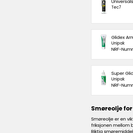
Universal
Tec7
Glidex Ar
Unipak
NRF-Numm
Super Gli
Unipak
NRF-Numm
Smøreolje for 
Smøreolje er en vik
friksjonen mellom b
Riktig smøremiddel