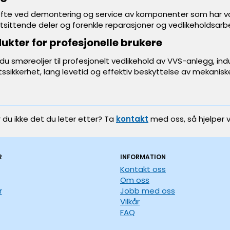
fte ved demontering og service av komponenter som har vært 
astsittende deler og forenkle reparasjoner og vedlikeholdsarb
ukter for profesjonelle brukere
du smøreoljer til profesjonelt vedlikehold av VVS-anlegg, indu
iftssikkerhet, lang levetid og effektiv beskyttelse av mekani
r du ikke det du leter etter? Ta
kontakt
med oss, så hjelper v
R
INFORMATION
Kontakt oss
Om oss
r
Jobb med oss
Vilkår
FAQ