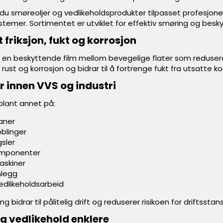
 du smøreoljer og vedlikeholdsprodukter tilpasset profesjone
ystemer. Sortimentet er utviklet for effektiv smøring og besky
 friksjon, fukt og korrosjon
en beskyttende film mellom bevegelige flater som redusere
rust og korrosjon og bidrar til å fortrenge fukt fra utsatte 
 innen VVS og industri
blant annet på:
raner
blinger
sler
omponenter
askiner
nlegg
edlikeholdsarbeid
 bidrar til pålitelig drift og reduserer risikoen for driftsstan
og vedlikehold enklere